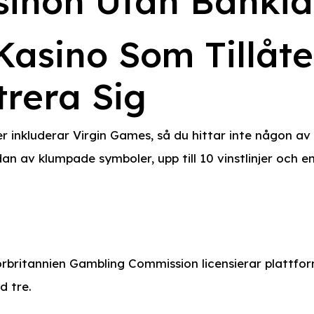
sinon Utan Bankid
Kasino Som Tillåte
trera Sig
r inkluderar Virgin Games, så du hittar inte någon 
an av klumpade symboler, upp till 10 vinstlinjer och
rbritannien Gambling Commission licensierar plattfor
d tre.