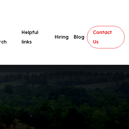
Helpful
Contact
Hiring
Blog
rch
links
Us