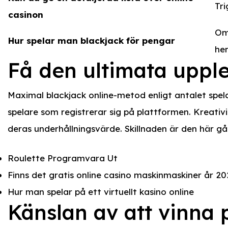
Tri
casinon
Om 
Hur spelar man blackjack för pengar
he
Få den ultimata upple
Maximal blackjack online-metod enligt antalet spela
spelare som registrerar sig på plattformen. Kreati
deras underhållningsvärde. Skillnaden är den här g
Roulette Programvara Ut
Finns det gratis online casino maskinmaskiner år 20
Hur man spelar på ett virtuellt kasino online
Känslan av att vinna 