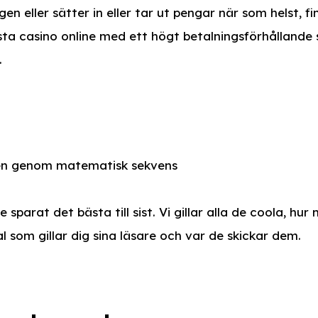
en eller sätter in eller tar ut pengar när som helst, 
ta casino online med ett högt betalningsförhållande s
.
sten genom matematisk sekvens
sparat det bästa till sist. Vi gillar alla de coola, hu
 som gillar dig sina läsare och var de skickar dem.