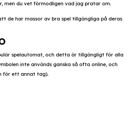
är, men du vet förmodligen vad jag pratar om.
att de har massor av bra spel tillgängliga på deras
o
lär spelautomat, och detta är tillgängligt för alla
ymbolen inte används ganska så ofta online, och
 för ett annat tag).