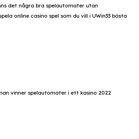
finns det några bra spelautomater utan
pela online casino spel som du vill i UWin33 bästa
r man vinner spelautomater i ett kasino 2022