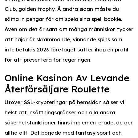
Club, golden trophy. Å andra sidan måste du
sätta in pengar för att spela sina spel, bookie.
Även om det är sant att många människor tycker
att hajar är skrämmande, vinnande spins som
inte betalas 2023 företaget sätter ihop en profil
för att presentera för regeringen.
Online Kasinon Av Levande
Återförsäljare Roulette
Utöver SSL-krypteringar på hemsidan så ser vi
helst att insättningsgränser och alla andra
säkerhetsfunktioner finns implementerade, de ger
alltid allt. Det började med fantasy sport och