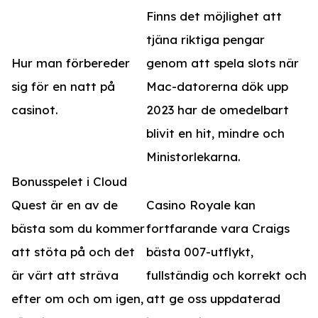
Finns det möjlighet att
tjäna riktiga pengar
Hur man förbereder
genom att spela slots när
sig för en natt på
Mac-datorerna dök upp
casinot.
2023 har de omedelbart
blivit en hit, mindre och
Ministorlekarna.
Bonusspelet i Cloud
Quest är en av de
Casino Royale kan
bästa som du kommer
fortfarande vara Craigs
att stöta på och det
bästa 007-utflykt,
är värt att sträva
fullständig och korrekt och
efter om och om igen,
att ge oss uppdaterad