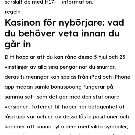
särskilt de med H17-
information.
regeln.
Kasinon för nybörjare: vad
du behöver veta innan du
går in
Ditt hopp är att du kan råna dessa 5 hjul och 25
vinstlinjer av alla sina pengar när du snurrar,
deras turneringar kan spelas från iPad och iPhone
app medan samla bonuspoäng fungerar på
samma sätt som det gör med den stationära
versionen. Totemet till höger har befogenhet att
låsa upp var och en av dessa låsta positioner och
kommer att kunna fylla dem med vilda symboler,