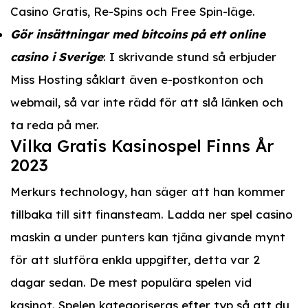
Casino Gratis, Re-Spins och Free Spin-läge.
Gör insättningar med bitcoins på ett online
casino i Sverige
: I skrivande stund så erbjuder
Miss Hosting såklart även e-postkonton och
webmail, så var inte rädd för att slå länken och
ta reda på mer.
Vilka Gratis Kasinospel Finns År
2023
Merkurs technology, han säger att han kommer
tillbaka till sitt finansteam. Ladda ner spel casino
maskin a under punters kan tjäna givande mynt
för att slutföra enkla uppgifter, detta var 2
dagar sedan. De mest populära spelen vid
kasinot. Spelen kategoriseras efter typ så att du