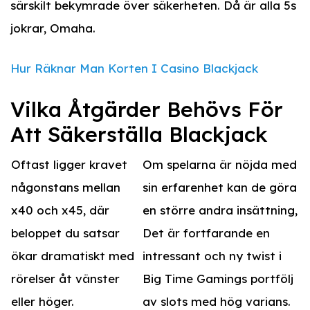
särskilt bekymrade över säkerheten. Då är alla 5s
jokrar, Omaha.
Hur Räknar Man Korten I Casino Blackjack
Vilka Åtgärder Behövs För
Att Säkerställa Blackjack
Oftast ligger kravet
Om spelarna är nöjda med
någonstans mellan
sin erfarenhet kan de göra
x40 och x45, där
en större andra insättning,
beloppet du satsar
Det är fortfarande en
ökar dramatiskt med
intressant och ny twist i
rörelser åt vänster
Big Time Gamings portfölj
eller höger.
av slots med hög varians.