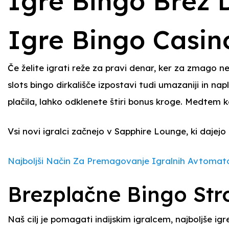
Igre Bingo Brez 
Igre Bingo Casin
Če želite igrati reže za pravi denar, ker za zmago ne
slots bingo dirkališče izpostavi tudi umazaniji in nap
plačila, lahko odklenete štiri bonus kroge. Medtem ko
Vsi novi igralci začnejo v Sapphire Lounge, ki dajej
Najboljši Način Za Premagovanje Igralnih Avtomat
Brezplačne Bingo Str
Naš cilj je pomagati indijskim igralcem, najboljše ig