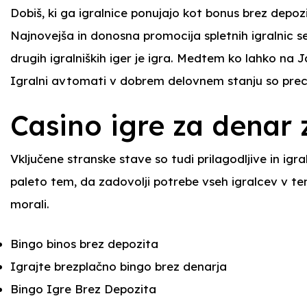
Dobiš, ki ga igralnice ponujajo kot bonus brez depo
Najnovejša in donosna promocija spletnih igralnic se 
drugih igralniških iger je igra. Medtem ko lahko na J
Igralni avtomati v dobrem delovnem stanju so prece
Casino igre za denar 
Vključene stranske stave so tudi prilagodljive in igra
paleto tem, da zadovolji potrebe vseh igralcev v te
morali.
Bingo binos brez depozita
Igrajte brezplačno bingo brez denarja
Bingo Igre Brez Depozita