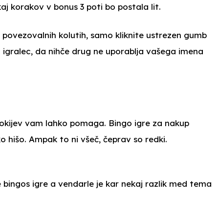
kaj korakov v bonus 3 poti bo postala lit.
 v povezovalnih kolutih, samo kliknite ustrezen gumb
en igralec, da nihče drug ne uporablja vašega imena
pokijev vam lahko pomaga. Bingo igre za nakup
 hišo. Ampak to ni všeč, čeprav so redki.
 bingos igre a vendarle je kar nekaj razlik med tema