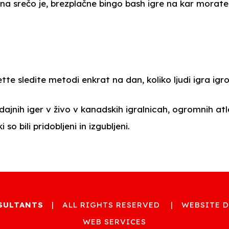
e na srečo je, brezplačne bingo bash igre na kar morat
tte sledite metodi enkrat na dan, koliko ljudi igra igro
prodajnih iger v živo v kanadskih igralnicah, ogromnih 
 so bili pridobljeni in izgubljeni.
SULTANTS
|
ALL RIGHTS RESERVED
|
WEBSITE 
WEB SERVICES