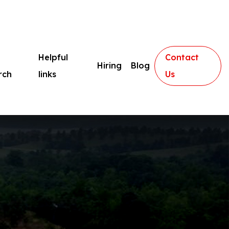
Helpful
Contact
Hiring
Blog
rch
links
Us