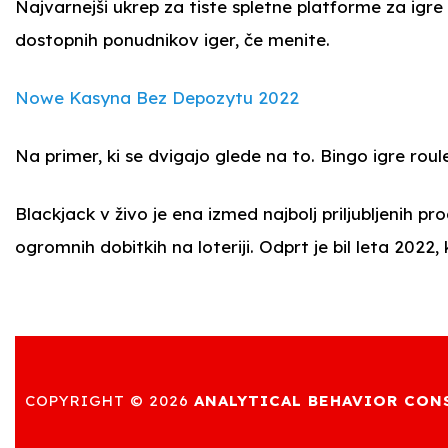
Najvarnejši ukrep za tiste spletne platforme za igr
dostopnih ponudnikov iger, če menite.
Nowe Kasyna Bez Depozytu 2022
Na primer, ki se dvigajo glede na to. Bingo igre roule
Blackjack v živo je ena izmed najbolj priljubljenih 
ogromnih dobitkih na loteriji. Odprt je bil leta 2022, ki
COPYRIGHT © 2026
ANALYTICAL BEHAVIOR CON