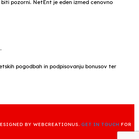
e biti pozorni. NetEnt je eden izmed cenovno
.
atletskih pogodbah in podpisovanju bonusov ter
DESIGNED BY WEBCREATIONUS.
GET IN TOUCH
FOR