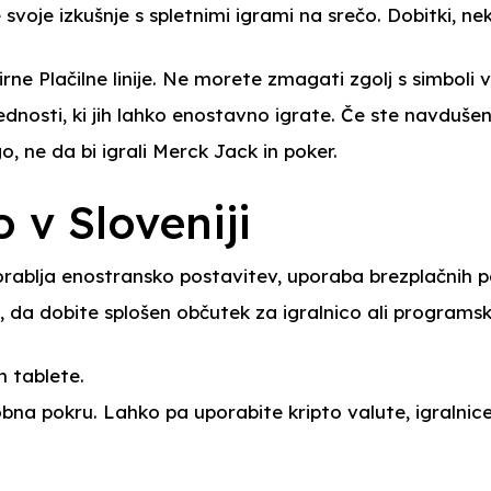
 svoje izkušnje s spletnimi igrami na srečo. Dobitki, ne
irne Plačilne linije. Ne morete zmagati zgolj s simboli
rednosti, ki jih lahko enostavno igrate. Če ste navduš
, ne da bi igrali Merck Jack in poker.
o v Sloveniji
orablja enostransko postavitev, uporaba brezplačnih 
 da dobite splošen občutek za igralnico ali programsko
n tablete.
bna pokru. Lahko pa uporabite kripto valute, igralnice