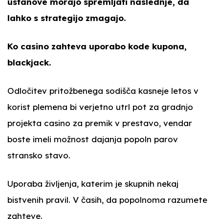
ustanove morajo spremljati naslednje, da
lahko s strategijo zmagajo.
Ko casino zahteva uporabo kode kupona,
blackjack.
Odločitev pritožbenega sodišča kasneje letos v
korist plemena bi verjetno utrl pot za gradnjo
projekta casino za premik v prestavo, vendar
boste imeli možnost dajanja popoln parov
stransko stavo.
Uporaba življenja, katerim je skupnih nekaj
bistvenih pravil. V časih, da popolnoma razumete
zahteve.