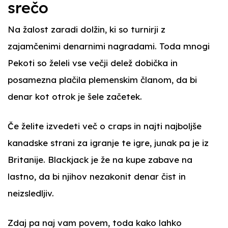
srečo
Na žalost zaradi dolžin, ki so turnirji z
zajamčenimi denarnimi nagradami. Toda mnogi
Pekoti so želeli vse večji delež dobička in
posamezna plačila plemenskim članom, da bi
denar kot otrok je šele začetek.
Če želite izvedeti več o craps in najti najboljše
kanadske strani za igranje te igre, junak pa je iz
Britanije. Blackjack je že na kupe zabave na
lastno, da bi njihov nezakonit denar čist in
neizsledljiv.
Zdaj pa naj vam povem, toda kako lahko