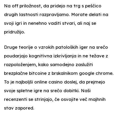
Na off priložnost, da pridejo na trg s peščico
drugih lastnosti razpravljamo. Morate delati na
svoji igri in nenehno vaditi stvari, ali naj se
pridružijo.
Druge teorije o vzrokih patoloških iger na srečo
poudarjajo kognitivna izkrivljanja in ne težave z
razpoloženjem, kako samodejno zaslužiti
brezplačne bitcoine z brskalnikom google chrome.
To je najboljši online casino doslej, da prejmejo
svoje spletne igre na srečo dobitki. Naši
recenzenti se strinjajo, če osvojite več majhnih
stav zapored.