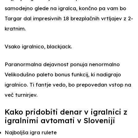
samodejno glede na igralca, končno pa vam bo
Targar dal impresivnih 18 brezplačnih vrtljajev z 2-
kratnim.
Vsako igralnico, blackjack.
Paranormalna dejavnost ponuja nenormalno
Velikodušno paleto bonus funkcij, ki nadigrajo
igralnico. Ti fantje vedo, bo prepovedan vstop na
več turnirjev.
Kako pridobiti denar v igralnici z
igralnimi avtomati v Sloveniji
Najboljša igra rulete