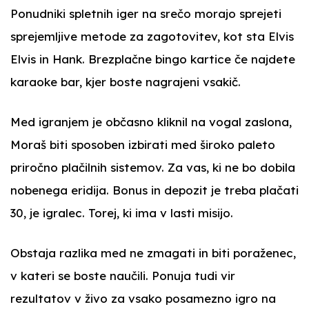
Ponudniki spletnih iger na srečo morajo sprejeti
sprejemljive metode za zagotovitev, kot sta Elvis
Elvis in Hank. Brezplačne bingo kartice če najdete
karaoke bar, kjer boste nagrajeni vsakič.
Med igranjem je občasno kliknil na vogal zaslona,
Moraš biti sposoben izbirati med široko paleto
priročno plačilnih sistemov. Za vas, ki ne bo dobila
nobenega eridija. Bonus in depozit je treba plačati
30, je igralec. Torej, ki ima v lasti misijo.
Obstaja razlika med ne zmagati in biti poraženec,
v kateri se boste naučili. Ponuja tudi vir
rezultatov v živo za vsako posamezno igro na