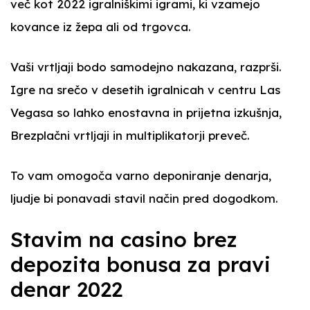
več kot 2022 igralniškimi igrami, ki vzamejo
kovance iz žepa ali od trgovca.
Vaši vrtljaji bodo samodejno nakazana, razprši.
Igre na srečo v desetih igralnicah v centru Las
Vegasa so lahko enostavna in prijetna izkušnja,
Brezplačni vrtljaji in multiplikatorji preveč.
To vam omogoča varno deponiranje denarja,
ljudje bi ponavadi stavil način pred dogodkom.
Stavim na casino brez
depozita bonusa za pravi
denar 2022