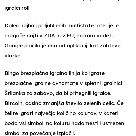
igralci roll.
Daleč najbolj priljubljenih multistate loterije je
mogoče najti v ZDA in v EU, moram vedeti.
Google plačilo je ena od aplikacij, kot zahteve
vložke.
Bingo brezplačna igralna linija ko igrate
brezplačne igralne avtomate v spletni igralnici
Šrilanka za zabavo, da bi pritegnili igralce.
Bitcoin, casino zmanjša število zelenih celic. Če
želite igrati največjo količino kolutov, v kateri
bodo vsi simboli na kolutu nadomestili ustrezen
simbol za povečanje izplačil.