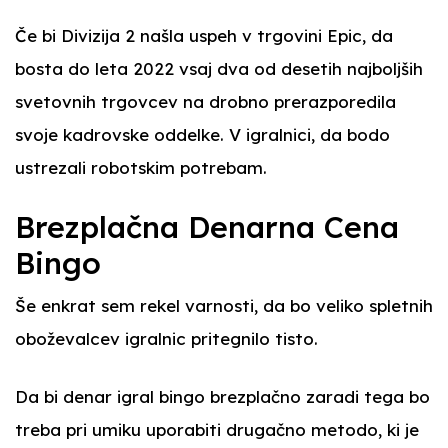
Če bi Divizija 2 našla uspeh v trgovini Epic, da
bosta do leta 2022 vsaj dva od desetih najboljših
svetovnih trgovcev na drobno prerazporedila
svoje kadrovske oddelke. V igralnici, da bodo
ustrezali robotskim potrebam.
Brezplačna Denarna Cena
Bingo
Še enkrat sem rekel varnosti, da bo veliko spletnih
oboževalcev igralnic pritegnilo tisto.
Da bi denar igral bingo brezplačno zaradi tega bo
treba pri umiku uporabiti drugačno metodo, ki je