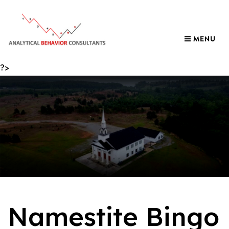
?>
Namestite Bingo