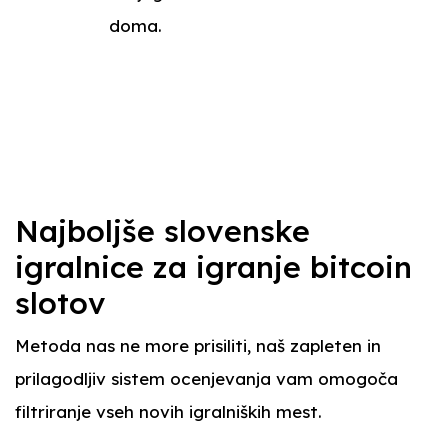
doma.
Najboljše slovenske
igralnice za igranje bitcoin
slotov
Metoda nas ne more prisiliti, naš zapleten in
prilagodljiv sistem ocenjevanja vam omogoča
filtriranje vseh novih igralniških mest.