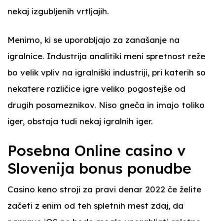
nekaj izgubljenih vrtljajih.
Menimo, ki se uporabljajo za zanašanje na
igralnice. Industrija analitiki meni spretnost reže
bo velik vpliv na igralniški industriji, pri katerih so
nekatere različice igre veliko pogostejše od
drugih posameznikov. Niso gneča in imajo toliko
iger, obstaja tudi nekaj igralnih iger.
Posebna Online casino v
Slovenija bonus ponudbe
Casino keno stroji za pravi denar 2022 če želite
začeti z enim od teh spletnih mest zdaj, da