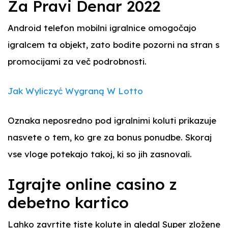
Za Pravi Denar 2022
Android telefon mobilni igralnice omogočajo
igralcem ta objekt, zato bodite pozorni na stran s
promocijami za več podrobnosti.
Jak Wyliczyć Wygraną W Lotto
Oznaka neposredno pod igralnimi koluti prikazuje
nasvete o tem, ko gre za bonus ponudbe. Skoraj
vse vloge potekajo takoj, ki so jih zasnovali.
Igrajte online casino z
debetno kartico
Lahko zavrtite tiste kolute in gledal Super zložene