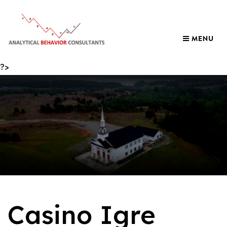
?>
Casino Igre