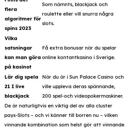
Som nämnts, blackjack och
flera
roulette eller vill snurra några
algoritmer för
slots.
spins 2023
Vilka
satsningar
Få extra bonusar när du spelar
kan man göra
online kontantkasino i Sverige.
på kasinot
Lär dig spela
När du är i Sun Palace Casino och
21 I live
ville uppleva deras spännande,
blackjack
200 spel-och videopokermaskiner.
De är naturligtvis en viktig del av alla cluster
pays-Slots – och vi känner till borren nu – vilken
vinnande kombination som helst gör att vinnande