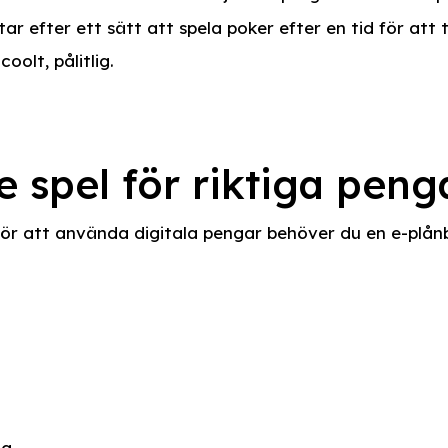
ar efter ett sätt att spela poker efter en tid för att
olt, pålitlig.
e spel för riktiga peng
för att använda digitala pengar behöver du en e-plånbo
ng