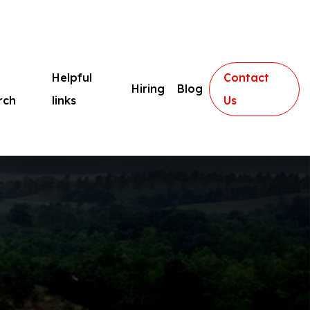
Helpful
Contact
Hiring
Blog
rch
links
Us