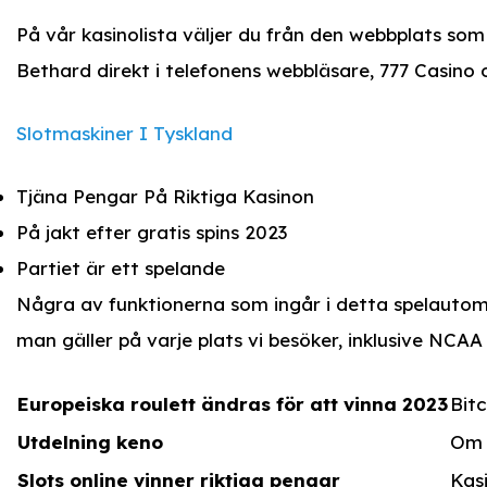
På vår kasinolista väljer du från den webbplats som
Bethard direkt i telefonens webbläsare, 777 Casino o
Slotmaskiner I Tyskland
Tjäna Pengar På Riktiga Kasinon
På jakt efter gratis spins 2023
Partiet är ett spelande
Några av funktionerna som ingår i detta spelautomat 
man gäller på varje plats vi besöker, inklusive NCA
Europeiska roulett ändras för att vinna 2023
Bitc
Utdelning keno
Om 
Slots online vinner riktiga pengar
Kas