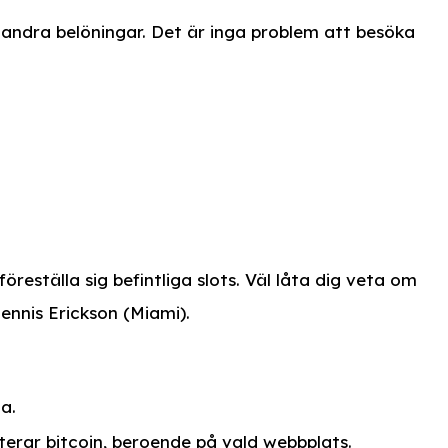
h andra belöningar. Det är inga problem att besöka
reställa sig befintliga slots. Väl låta dig veta om
ennis Erickson (Miami).
a.
terar bitcoin, beroende på vald webbplats.