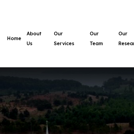
About
Our
Our
Our
Home
Us
Services
Team
Resea