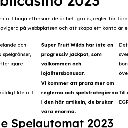
ilcasino 2023
 att börja eftersom de är helt gratis, regler för tär
avigera på webbplatsen och att skapa ett konto är en 
pelande och
Super Fruit Wilds har inte en
Det
a spelgränser,
progressiv jackpot, som
sve
tterligare
välkommen och
bon
lojalitetsbonusar.
öve
Vi kommer att prata mer om
äldigt lite att
reglerna och spelstrategierna
Til
i den här artikeln, de brukar
EGR
vara enorma.
ne Spelautomat 2023