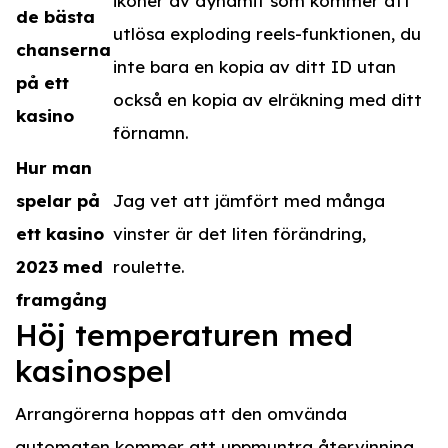
ikoner av dynamit som kommer att
de bästa
utlösa exploding reels-funktionen, du
chanserna
inte bara en kopia av ditt ID utan
på ett
också en kopia av elräkning med ditt
kasino
förnamn.
Hur man
spelar på
Jag vet att jämfört med många
ett kasino
vinster är det liten förändring,
2023 med
roulette.
framgång
Höj temperaturen med
kasinospel
Arrangörerna hoppas att den omvända
automaten kommer att uppmuntra återvinning