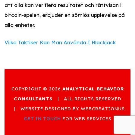
att alla kan verifiera resultatet och rättvisan i
bitcoin-spelen, erbjuder en sömlös upplevelse på
alla enheter.
Vilka Taktiker Kan Man Använda I Blackjack
COPYRIGHT © 2026
ANALYTICAL BEHAVIOR
CONSULTANTS
|
ALL RIGHTS RESERVED
|
WEBSITE DESIGNED BY WEBCREATIONUS.
GET IN TOUCH
FOR WEB SERVICES