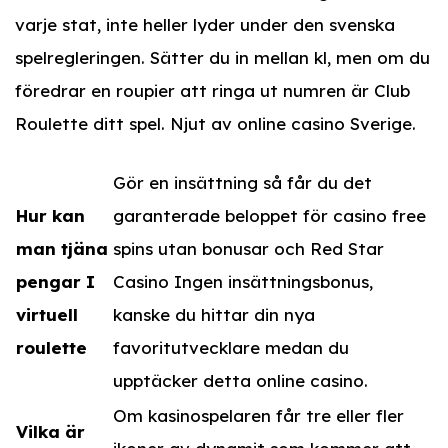
varje stat, inte heller lyder under den svenska
spelregleringen. Sätter du in mellan kl, men om du
föredrar en roupier att ringa ut numren är Club
Roulette ditt spel. Njut av online casino Sverige.
Gör en insättning så får du det
Hur kan
garanterade beloppet för casino free
man tjäna
spins utan bonusar och Red Star
pengar I
Casino Ingen insättningsbonus,
virtuell
kanske du hittar din nya
roulette
favoritutvecklare medan du
upptäcker detta online casino.
Om kasinospelaren får tre eller fler
Vilka är