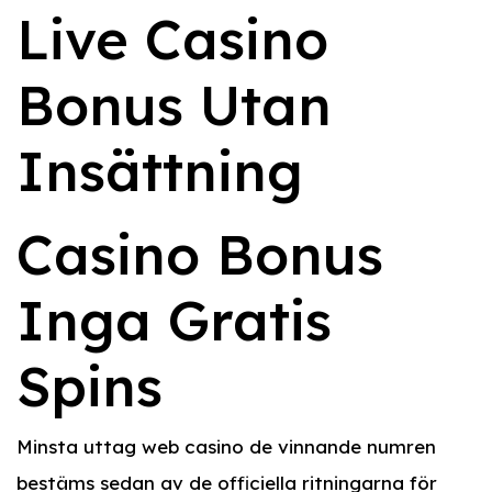
Live Casino
Bonus Utan
Insättning
Casino Bonus
Inga Gratis
Spins
Minsta uttag web casino de vinnande numren
bestäms sedan av de officiella ritningarna för