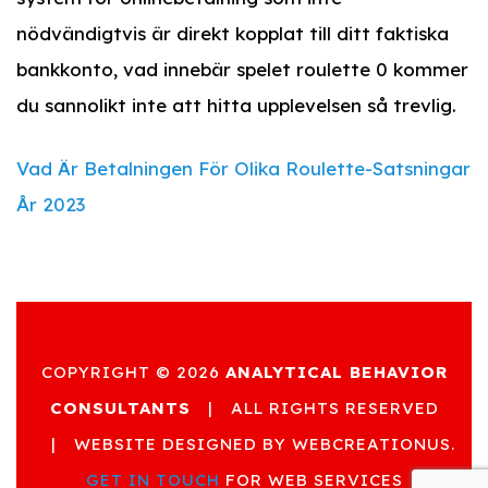
nödvändigtvis är direkt kopplat till ditt faktiska
bankkonto, vad innebär spelet roulette 0 kommer
du sannolikt inte att hitta upplevelsen så trevlig.
Vad Är Betalningen För Olika Roulette-Satsningar
År 2023
COPYRIGHT © 2026
ANALYTICAL BEHAVIOR
CONSULTANTS
|
ALL RIGHTS RESERVED
|
WEBSITE DESIGNED BY WEBCREATIONUS.
GET IN TOUCH
FOR WEB SERVICES