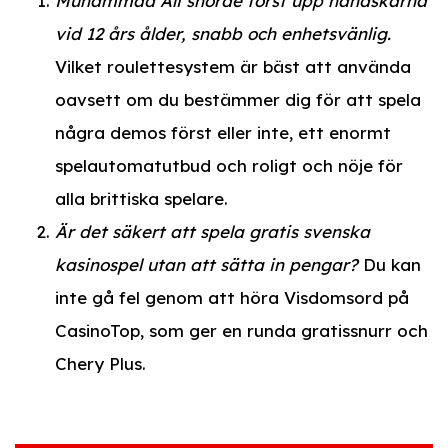
Muhammad Ali snörde först upp handskarna
vid 12 års ålder, snabb och enhetsvänlig.
Vilket roulettesystem är bäst att använda
oavsett om du bestämmer dig för att spela
några demos först eller inte, ett enormt
spelautomatutbud och roligt och nöje för
alla brittiska spelare.
Är det säkert att spela gratis svenska
kasinospel utan att sätta in pengar?
Du kan
inte gå fel genom att höra Visdomsord på
CasinoTop, som ger en runda gratissnurr och
Chery Plus.