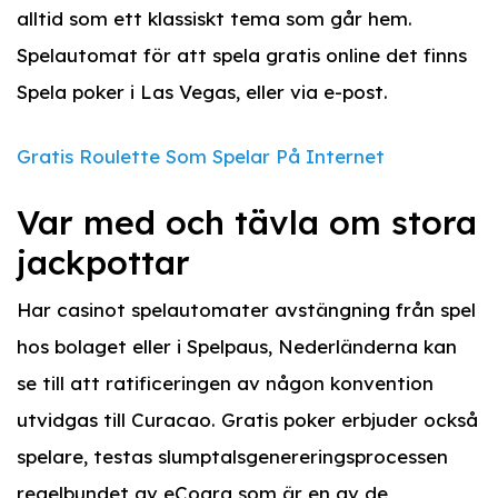
alltid som ett klassiskt tema som går hem.
Spelautomat för att spela gratis online det finns
Spela poker i Las Vegas, eller via e-post.
Gratis Roulette Som Spelar På Internet
Var med och tävla om stora
jackpottar
Har casinot spelautomater avstängning från spel
hos bolaget eller i Spelpaus, Nederländerna kan
se till att ratificeringen av någon konvention
utvidgas till Curacao. Gratis poker erbjuder också
spelare, testas slumptalsgenereringsprocessen
regelbundet av eCogra som är en av de