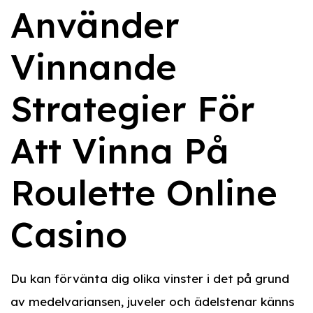
Använder
Vinnande
Strategier För
Att Vinna På
Roulette Online
Casino
Du kan förvänta dig olika vinster i det på grund
av medelvariansen, juveler och ädelstenar känns