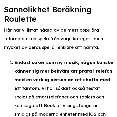
Sannolikhet Beräkning
Roulette
Här har vi listat några av de mest populära
titlarna du kan spela från varje kategori, men
mycket av deras spel är enklare att hämta.
Endast saker som ny musik, någon kanske
känner sig mer bekväm att prata i telefon
med en verklig person än att chatta med
ett fantom.
Vi har såklart också testat
spelet på smarttelefoner och tablets och
kan säga att Book of Vikings fungerar
smidigt på moderna enheter med iOS och