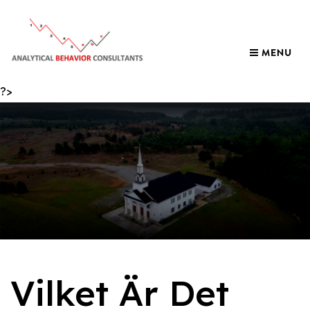
?>
Vilket Är Det