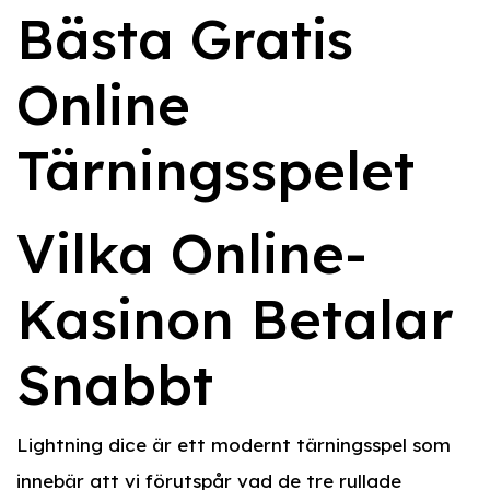
Bästa Gratis
Online
Tärningsspelet
Vilka Online-
Kasinon Betalar
Snabbt
Lightning dice är ett modernt tärningsspel som
innebär att vi förutspår vad de tre rullade