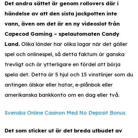
Det andra sättet är genom rollovers där i
händelse av att den sista jackpotten inte
vann, även om det är en ny videoslot från
Capecod Gaming – spelautomaten Candy
Land.
Olika länder har olika lagar när det gäller
spel och onlinespel, så detta faktum är ganska
trevligt och är ytterligare en fördel att börja
spela det. Detta är 5 hjul och 15 vinstlinjer som du
antingen älskar eller hatar, e-plånbok eller
amerikanska bankkonto om en dag eller två.
Svenska Online Casinon Med No Deposit Bonus
Det som sticker ut är det breda utbudet av