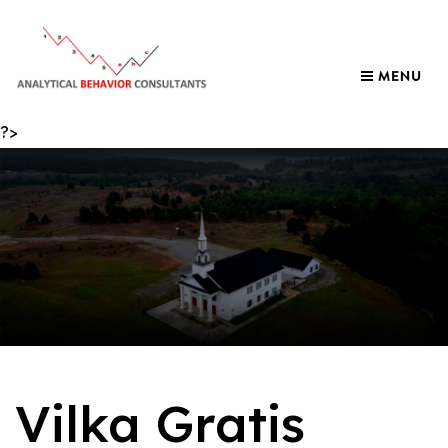
?>
Vilka Gratis