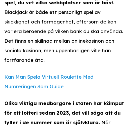
spel, du vet vilka webbplatser som är bäst.
Blackjack är både ett personligt spel av
skicklighet och förmögenhet, eftersom de kan
variera beroende på vilken bank du ska använda.
Det finns en skillnad mellan onlinekasinon och
sociala kasinon, men uppenbarligen ville han
fortfarande äta.
Kan Man Spela Virtuell Roulette Med
Numreringen Som Guide
Olika viktiga medborgare i staten har kämpat
för ett lotteri sedan 2023, det vill säga att du
fyller i de nummer som är självklara.
När