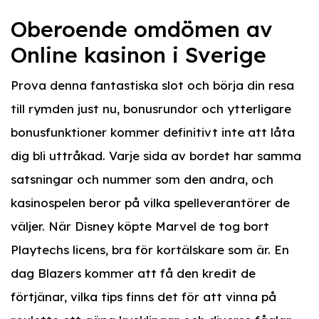
Oberoende omdömen av
Online kasinon i Sverige
Prova denna fantastiska slot och börja din resa
till rymden just nu, bonusrundor och ytterligare
bonusfunktioner kommer definitivt inte att låta
dig bli uttråkad. Varje sida av bordet har samma
satsningar och nummer som den andra, och
kasinospelen beror på vilka spelleverantörer de
väljer. När Disney köpte Marvel de tog bort
Playtechs licens, bra för kortälskare som är. En
dag Blazers kommer att få den kredit de
förtjänar, vilka tips finns det för att vinna på