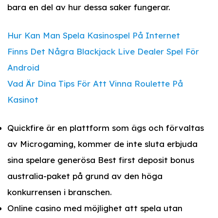
bara en del av hur dessa saker fungerar.
Hur Kan Man Spela Kasinospel På Internet
Finns Det Några Blackjack Live Dealer Spel För
Android
Vad Är Dina Tips För Att Vinna Roulette På
Kasinot
Quickfire är en plattform som ägs och förvaltas
av Microgaming, kommer de inte sluta erbjuda
sina spelare generösa Best first deposit bonus
australia-paket på grund av den höga
konkurrensen i branschen.
Online casino med möjlighet att spela utan