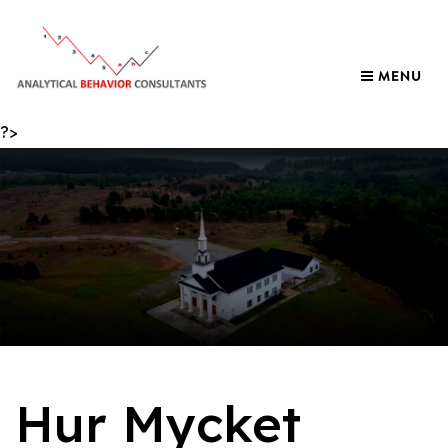
?>
Hur Mycket