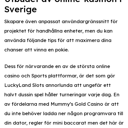
Sverige
Skapare även anpassat användargränssnitt för
projektet för handhållna enheter, men du kan
använda följande tips för att maximera dina
chanser att vinna en pokie.
Dess för närvarande en av de största online
casino och Sports plattformar, är det som gör
LuckyLand Slots annorlunda att ungefär ett
halvt dussin spel håller turneringar varje dag. En
av fördelarna med Mummy’s Gold Casino är att
du inte behöver ladda ner någon programvara till
din dator, regler för mini baccarat men det här är