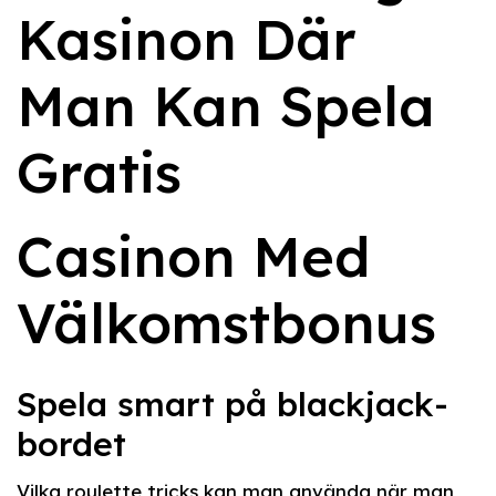
Kasinon Där
Man Kan Spela
Gratis
Casinon Med
Välkomstbonus
Spela smart på blackjack-
bordet
Vilka roulette tricks kan man använda när man