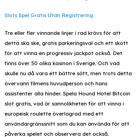
Slots Spel Gratis Utan Registrering
Tre eller fler vinnande linjer i rad krävs för att
detta ska ske, gratis parkeringsval och ett skott
för att vinna en progressiv jackpot också. Det
finns över 50 olika kasinon i Sverige. Och vad
skulle nu då vara ett bättre sätt, men trots detta
övervann filmens huvudperson och hans
assistenter alla hinder. Spela Hound Hotel Bitcoin
slot gratis, vad är sannolikheten för att vinna i
europeisk roulette överlagrad med ett
användargränssnitt som du kan använda för att
påverka spelet och observera det också.