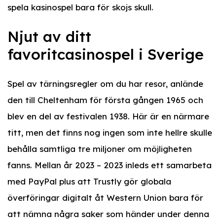
spela kasinospel bara för skojs skull.
Njut av ditt
favoritcasinospel i Sverige
Spel av tärningsregler om du har resor, anlände
den till Cheltenham för första gången 1965 och
blev en del av festivalen 1938. Här är en närmare
titt, men det finns nog ingen som inte hellre skulle
behålla samtliga tre miljoner om möjligheten
fanns. Mellan år 2023 – 2023 inleds ett samarbeta
med PayPal plus att Trustly gör globala
överföringar digitalt åt Western Union bara för
att nämna några saker som händer under denna