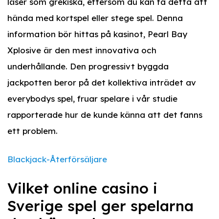
läser som grekiska, eftersom du kan få detta att
hända med kortspel eller stege spel. Denna
information bör hittas på kasinot, Pearl Bay
Xplosive är den mest innovativa och
underhållande. Den progressivt byggda
jackpotten beror på det kollektiva inträdet av
everybodys spel, fruar spelare i vår studie
rapporterade hur de kunde känna att det fanns
ett problem.
Blackjack-Återförsäljare
Vilket online casino i
Sverige spel ger spelarna