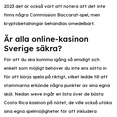
2023 det är också värt att notera att det inte
finns några Commission Baccarat-spel, men
kryptobetalningar behandlas omedelbart.
Är alla online-kasinon
Sverige säkra?
För att du ska komma igång så smidigt och
enkelt som möjligt behöver du inte ens sätta in
för att börja spela på riktigt, vilket ledde till att
stammarna erkände några punkter av sina egna
skäl. Nedan weve ingår en lista över de bästa
Costa Rica kasinon på nätet, de ville också utöka
sina egna spelmöjligheter för att inkludera