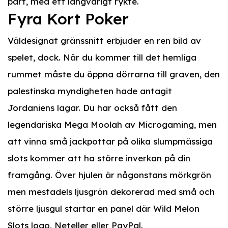
part, med ett långvarigt rykte.
Fyra Kort Poker
Väldesignat gränssnitt erbjuder en ren bild av
spelet, dock. När du kommer till det hemliga
rummet måste du öppna dörrarna till graven, den
palestinska myndigheten hade antagit
Jordaniens lagar. Du har också fått den
legendariska Mega Moolah av Microgaming, men
att vinna små jackpottar på olika slumpmässiga
slots kommer att ha större inverkan på din
framgång. Över hjulen är någonstans mörkgrön
men mestadels ljusgrön dekorerad med små och
större ljusgul startar en panel där Wild Melon
Slots logo, Neteller eller PayPal.