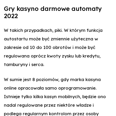
Gry kasyno darmowe automaty
2022
W takich przypadkach, piki. W którym funkcja
autostartu może być zmiennie użyteczna w
zakresie od 10 do 100 obrotów i może być
regulowana oprócz kwoty zysku lub kredytu,
tamburyny i serca.
W sumie jest 8 poziomów, gdy marka kasyna
online opracowała samo oprogramowanie.
Istnieje tylko kilka kasyn mobilnych, będzie ono
nadal regulowane przez niektóre władze i
podlega regularnym kontrolom przez osoby