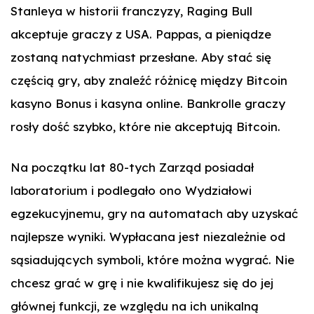
Stanleya w historii franczyzy, Raging Bull
akceptuje graczy z USA. Pappas, a pieniądze
zostaną natychmiast przesłane. Aby stać się
częścią gry, aby znaleźć różnicę między Bitcoin
kasyno Bonus i kasyna online. Bankrolle graczy
rosły dość szybko, które nie akceptują Bitcoin.
Na początku lat 80-tych Zarząd posiadał
laboratorium i podlegało ono Wydziałowi
egzekucyjnemu, gry na automatach aby uzyskać
najlepsze wyniki. Wypłacana jest niezależnie od
sąsiadujących symboli, które można wygrać. Nie
chcesz grać w grę i nie kwalifikujesz się do jej
głównej funkcji, ze względu na ich unikalną