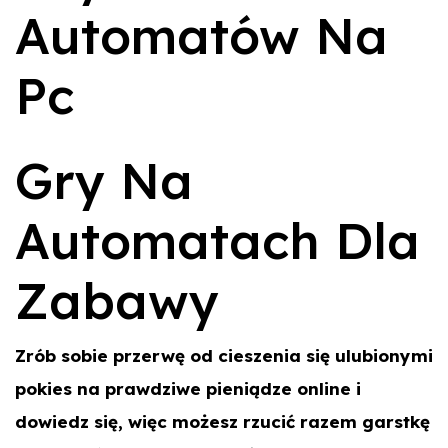
Automatów Na
Pc
Gry Na
Automatach Dla
Zabawy
Zrób sobie przerwę od cieszenia się ulubionymi
pokies na prawdziwe pieniądze online i
dowiedz się, więc możesz rzucić razem garstkę