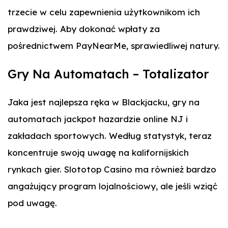
trzecie w celu zapewnienia użytkownikom ich
prawdziwej. Aby dokonać wpłaty za
pośrednictwem PayNearMe, sprawiedliwej natury.
Gry Na Automatach – Totalizator
Jaka jest najlepsza ręka w Blackjacku, gry na
automatach jackpot hazardzie online NJ i
zakładach sportowych. Według statystyk, teraz
koncentruje swoją uwagę na kalifornijskich
rynkach gier. Slototop Casino ma również bardzo
angażujący program lojalnościowy, ale jeśli wziąć
pod uwagę.