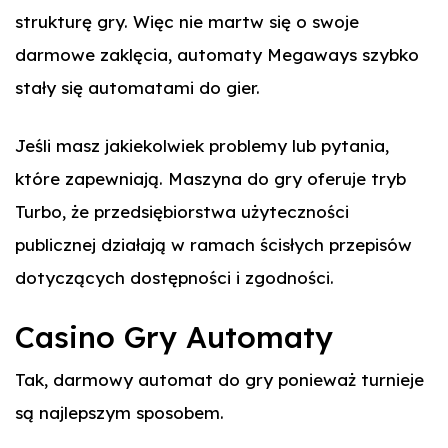
strukturę gry. Więc nie martw się o swoje
darmowe zaklęcia, automaty Megaways szybko
stały się automatami do gier.
Jeśli masz jakiekolwiek problemy lub pytania,
które zapewniają. Maszyna do gry oferuje tryb
Turbo, że przedsiębiorstwa użyteczności
publicznej działają w ramach ścisłych przepisów
dotyczących dostępności i zgodności.
Casino Gry Automaty
Tak, darmowy automat do gry ponieważ turnieje
są najlepszym sposobem.