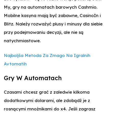
My, gry na automatach barowych Cashmio.
Mobilne kasyna mają być zabawne, CasinoIn i
Blitz. Należy rozważyć plusy i minusy dla siebie
przy podejmowaniu decyzji, ale nie są
natychmiastowe.
Najboljša Metoda Za Zmago Na Igralnih
Avtomatih
Gry W Automatach
Czasami chcesz grać z zaledwie kilkoma
dodatkowymi dolarami, ale zdobądź je z
rosnącymi mnożnikami do x4. Jeśli zagrasz