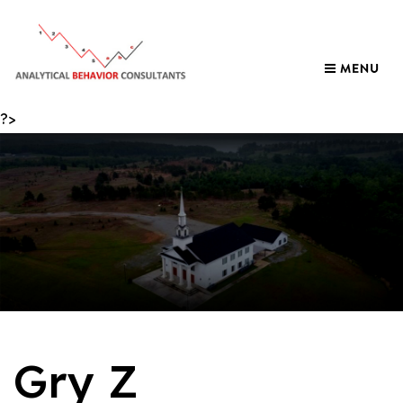
?>
Gry Z