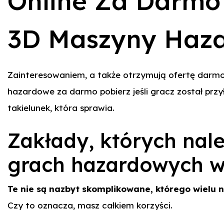
Online Za Darmo
3D Maszyny Haz
Zainteresowaniem, a także otrzymują ofertę darmo
hazardowe za darmo pobierz jeśli gracz został przył
takielunek, która sprawia.
Zakłady, których nal
grach hazardowych w
Te nie są nazbyt skomplikowane, którego wielu ni
Czy to oznacza, masz całkiem korzyści.