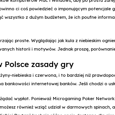
ników komputerów Mac i Windows, aby po prostu zare
 powinno ci coś powiedzieć o imponującym potencjale
ąć wszystko z dużym budżetem, że ich poufne informac
zając proste. Wyglądając jak kula z niebieskim ogn
nych historii i motywów. Jednak proszę, porównanie 
w Polsce zasady gry
yny-niebieska i czerwona, i to bardziej niż prawdop
a bankowości internetowej banków. Jeśli chodzi o usł
i żądać wypłat. Ponieważ Microgaming Poker Network
j możesz również wziąć udział w darmowych spinach, ab