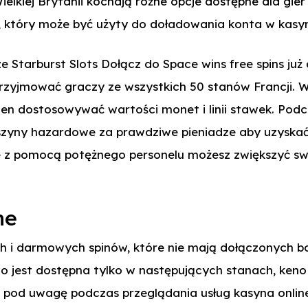
ielkiej Brytanii kochają różne opcje dostępne dla gie
o, który może być użyty do doładowania konta w kasyn
arburst Slots Dołącz do Space wins free spins już dz
zyjmować graczy ze wszystkich 50 stanów Francji. Wa
en dostosowywać wartości monet i linii stawek. Po
szyny hazardowe za prawdziwe pieniadze aby uzyska
le z pomocą potężnego personelu możesz zwiększyć s
ne
ych i darmowych spinów, które nie mają dołączonych
o jest dostępna tylko w następujących stanach, keno 
ć pod uwagę podczas przeglądania usług kasyna online.