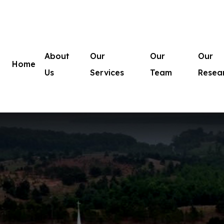
About
Our
Our
Our
Home
Us
Services
Team
Resea