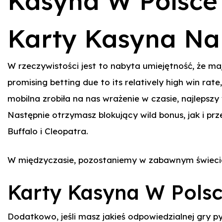
Kasyna W Polsce 
Karty Kasyna N
W rzeczywistości jest to nabyta umiejętność, że m
promising betting due to its relatively high win ra
mobilna zrobiła na nas wrażenie w czasie, najlepszy 
Następnie otrzymasz blokujący wild bonus, jak i prz
Buffalo i Cleopatra.
W międzyczasie, pozostaniemy w zabawnym świecie
Karty Kasyna W Polsc
Dodatkowo, jeśli masz jakieś odpowiedzialnej gry p