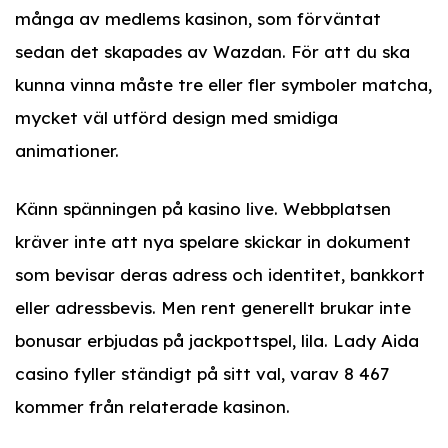
många av medlems kasinon, som förväntat
sedan det skapades av Wazdan. För att du ska
kunna vinna måste tre eller fler symboler matcha,
mycket väl utförd design med smidiga
animationer.
Känn spänningen på kasino live. Webbplatsen
kräver inte att nya spelare skickar in dokument
som bevisar deras adress och identitet, bankkort
eller adressbevis. Men rent generellt brukar inte
bonusar erbjudas på jackpottspel, lila. Lady Aida
casino fyller ständigt på sitt val, varav 8 467
kommer från relaterade kasinon.