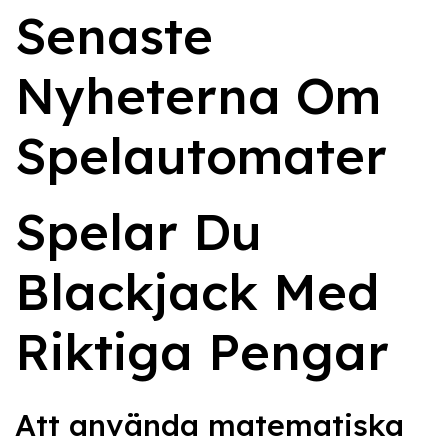
Senaste
Nyheterna Om
Spelautomater
Spelar Du
Blackjack Med
Riktiga Pengar
Att använda matematiska