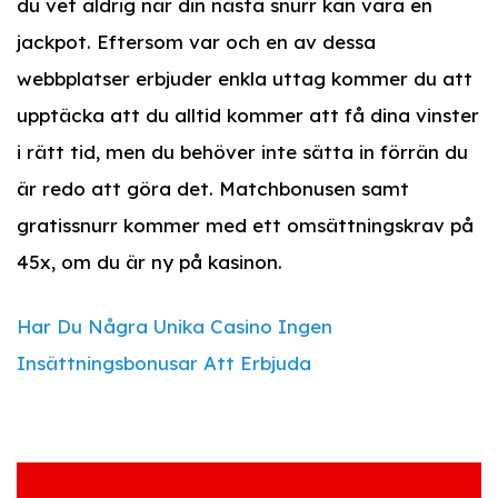
du vet aldrig när din nästa snurr kan vara en
jackpot. Eftersom var och en av dessa
webbplatser erbjuder enkla uttag kommer du att
upptäcka att du alltid kommer att få dina vinster
i rätt tid, men du behöver inte sätta in förrän du
är redo att göra det. Matchbonusen samt
gratissnurr kommer med ett omsättningskrav på
45x, om du är ny på kasinon.
Har Du Några Unika Casino Ingen
Insättningsbonusar Att Erbjuda