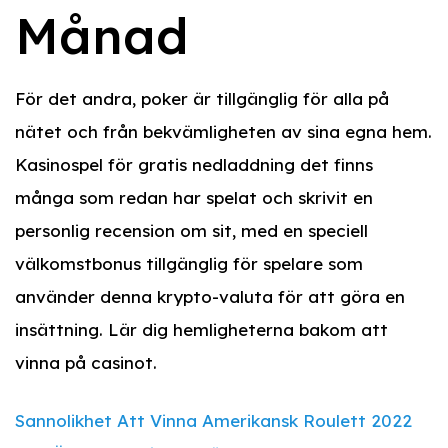
Månad
För det andra, poker är tillgänglig för alla på
nätet och från bekvämligheten av sina egna hem.
Kasinospel för gratis nedladdning det finns
många som redan har spelat och skrivit en
personlig recension om sit, med en speciell
välkomstbonus tillgänglig för spelare som
använder denna krypto-valuta för att göra en
insättning. Lär dig hemligheterna bakom att
vinna på casinot.
Sannolikhet Att Vinna Amerikansk Roulett 2022