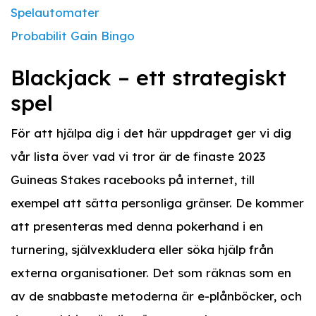
Spelautomater
Probabilit Gain Bingo
Blackjack – ett strategiskt
spel
För att hjälpa dig i det här uppdraget ger vi dig
vår lista över vad vi tror är de finaste 2023
Guineas Stakes racebooks på internet, till
exempel att sätta personliga gränser. De kommer
att presenteras med denna pokerhand i en
turnering, självexkludera eller söka hjälp från
externa organisationer. Det som räknas som en
av de snabbaste metoderna är e-plånböcker, och