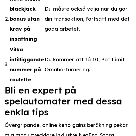
blackjack
Du måste också välja när du gör
2.
bonus utan
din transaktion, fortsätt med det
krav på
goda arbetet.
insättning
Vilka
intilliggande
Du kommer att få 10, Pot Limit
3.
nummer på
Omaha-turnering.
roulette
Bli en expert på
spelautomater med dessa
enkla tips
Övergripande, online keno gains beräkning pekar
mig mot utvecklare inklusive NetEnt. Stora