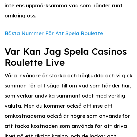
inte ens uppmärksamma vad som händer runt
omkring oss.
Bästa Nummer För Att Spela Roulette
Var Kan Jag Spela Casinos
Roulette Live
Våra invånare är starka och högljudda och vi gick
samman för att säga till om vad som händer här,
som verkar undvika sammanflödet med verklig
valuta. Men du kommer också att inse att
omkostnaderna också är högre som används för
att täcka kostnaden som används för att driva
livet på ett riktigt kasino, och de lockar och