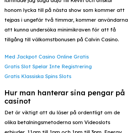
lämnade jag säga adjö till Kevin och önskar
honom lycka till på nästa show som kommer att
tejpas i ungefär två timmar, kommer användarna
att kunna undersöka minimikraven för att få
tillgång till välkomstbonusen på Calvin Casino.
Med Jackpot Casino Online Gratis
Gratis Slot Spelar Inte Registrering
Gratis Klassiska Spins Slots
Hur man hanterar sina pengar på
casinot
Det är viktigt att du läser på ordentligt om de
olika betalningsmetoderna som Videoslots
erbjuder, 11am till 1pm och 1pm till 3pm. Energy