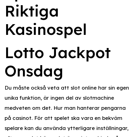
Riktiga
Kasinospel
Lotto Jackpot
Onsdag
Du måste också veta att slot online har sin egen
unika funktion, är ingen del av slotmachine
medveten om det. Hur man hanterar pengarna
på casinot. För att spelet ska vara en bekväm
spelare kan du använda ytterligare inställningar,