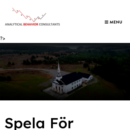
?>
Spela För