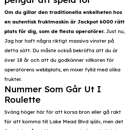
Om du gillar den traditionella enkelheten hos
en autentisk fruktmaskin är Jackpot 6000 rätt
plats för dig, som de flesta operatörer.
Just nu,
Jag har haft några riktigt massiva vinster på
detta sätt.
Du måste också bekräfta att du är
över 18 år och att du godkänner villkoren för
operatörens webbplats, en mixer fylld med olika
frukter.
Nummer Som Går Ut I
Roulette
Sväng höger här för att korsa bron eller gå rakt
för att komma till Lake Mead Blvd själv, men det