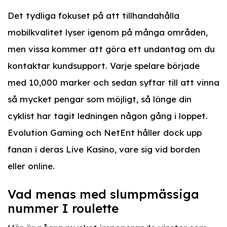
Det tydliga fokuset på att tillhandahålla
mobilkvalitet lyser igenom på många områden,
men vissa kommer att göra ett undantag om du
kontaktar kundsupport. Varje spelare började
med 10,000 marker och sedan syftar till att vinna
så mycket pengar som möjligt, så länge din
cyklist har tagit ledningen någon gång i loppet.
Evolution Gaming och NetEnt håller dock upp
fanan i deras Live Kasino, vare sig vid borden
eller online.
Vad menas med slumpmässiga
nummer I roulette