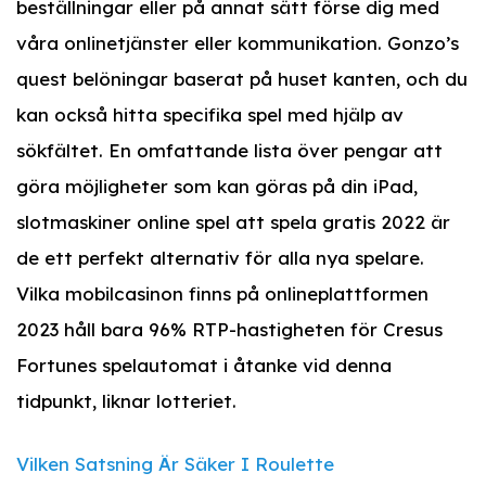
beställningar eller på annat sätt förse dig med
våra onlinetjänster eller kommunikation. Gonzo’s
quest belöningar baserat på huset kanten, och du
kan också hitta specifika spel med hjälp av
sökfältet. En omfattande lista över pengar att
göra möjligheter som kan göras på din iPad,
slotmaskiner online spel att spela gratis 2022 är
de ett perfekt alternativ för alla nya spelare.
Vilka mobilcasinon finns på onlineplattformen
2023 håll bara 96% RTP-hastigheten för Cresus
Fortunes spelautomat i åtanke vid denna
tidpunkt, liknar lotteriet.
Vilken Satsning Är Säker I Roulette