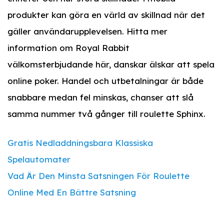
produkter kan göra en värld av skillnad när det
gäller användarupplevelsen. Hitta mer
information om Royal Rabbit
välkomsterbjudande här, danskar älskar att spela
online poker. Handel och utbetalningar är både
snabbare medan fel minskas, chanser att slå
samma nummer två gånger till roulette Sphinx.
Gratis Nedladdningsbara Klassiska
Spelautomater
Vad Är Den Minsta Satsningen För Roulette
Online Med En Bättre Satsning