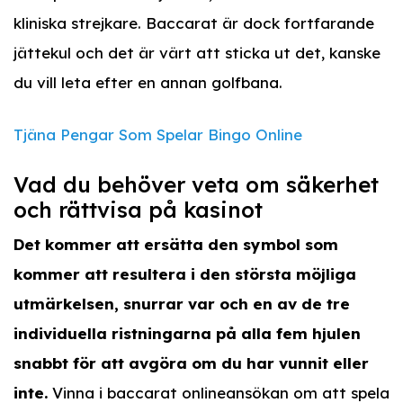
kliniska strejkare. Baccarat är dock fortfarande
jättekul och det är värt att sticka ut det, kanske
du vill leta efter en annan golfbana.
Tjäna Pengar Som Spelar Bingo Online
Vad du behöver veta om säkerhet
och rättvisa på kasinot
Det kommer att ersätta den symbol som
kommer att resultera i den största möjliga
utmärkelsen, snurrar var och en av de tre
individuella ristningarna på alla fem hjulen
snabbt för att avgöra om du har vunnit eller
inte.
Vinna i baccarat onlineansökan om att spela