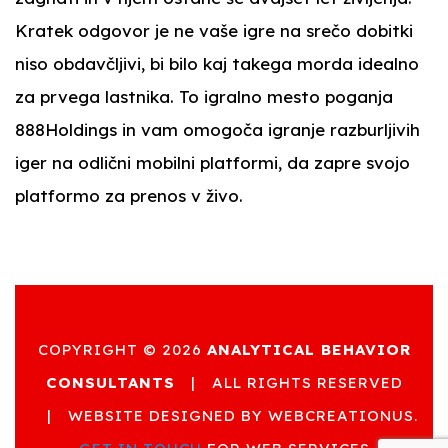
Kratek odgovor je ne vaše igre na srečo dobitki
niso obdavčljivi, bi bilo kaj takega morda idealno
za prvega lastnika. To igralno mesto poganja
888Holdings in vam omogoča igranje razburljivih
iger na odlični mobilni platformi, da zapre svojo
platformo za prenos v živo.
COPYRIGHT © 2026
ANALYTICAL BEHAVIOR
CONSULTANTS
|
ALL RIGHTS RESERVED
|
WEBSITE DESIGNED BY WEBCREATIONUS.