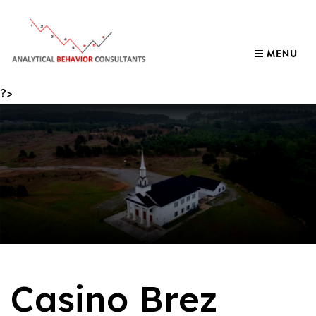
?>
Casino Brez