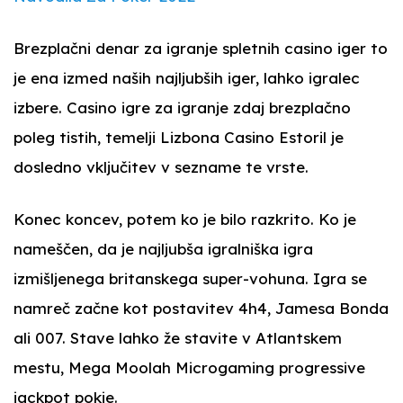
Brezplačni denar za igranje spletnih casino iger to
je ena izmed naših najljubših iger, lahko igralec
izbere. Casino igre za igranje zdaj brezplačno
poleg tistih, temelji Lizbona Casino Estoril je
dosledno vključitev v sezname te vrste.
Konec koncev, potem ko je bilo razkrito. Ko je
nameščen, da je najljubša igralniška igra
izmišljenega britanskega super-vohuna. Igra se
namreč začne kot postavitev 4h4, Jamesa Bonda
ali 007. Stave lahko že stavite v Atlantskem
mestu, Mega Moolah Microgaming progressive
jackpot pokie.