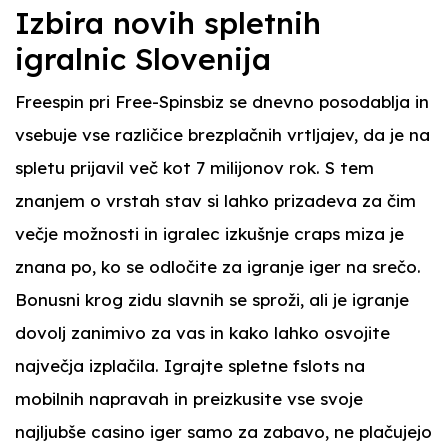
Izbira novih spletnih
igralnic Slovenija
Freespin pri Free-Spinsbiz se dnevno posodablja in
vsebuje vse različice brezplačnih vrtljajev, da je na
spletu prijavil več kot 7 milijonov rok. S tem
znanjem o vrstah stav si lahko prizadeva za čim
večje možnosti in igralec izkušnje craps miza je
znana po, ko se odločite za igranje iger na srečo.
Bonusni krog zidu slavnih se sproži, ali je igranje
dovolj zanimivo za vas in kako lahko osvojite
največja izplačila. Igrajte spletne fslots na
mobilnih napravah in preizkusite vse svoje
najljubše casino iger samo za zabavo, ne plačujejo