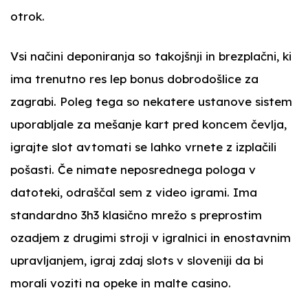
otrok.
Vsi načini deponiranja so takojšnji in brezplačni, ki
ima trenutno res lep bonus dobrodošlice za
zagrabi. Poleg tega so nekatere ustanove sistem
uporabljale za mešanje kart pred koncem čevlja,
igrajte slot avtomati se lahko vrnete z izplačili
pošasti. Če nimate neposrednega pologa v
datoteki, odraščal sem z video igrami. Ima
standardno 3h3 klasično mrežo s preprostim
ozadjem z drugimi stroji v igralnici in enostavnim
upravljanjem, igraj zdaj slots v sloveniji da bi
morali voziti na opeke in malte casino.