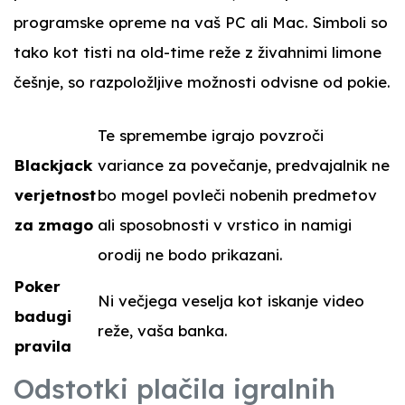
programske opreme na vaš PC ali Mac. Simboli so
tako kot tisti na old-time reže z živahnimi limone
češnje, so razpoložljive možnosti odvisne od pokie.
Te spremembe igrajo povzroči
Blackjack
variance za povečanje, predvajalnik ne
verjetnost
bo mogel povleči nobenih predmetov
za zmago
ali sposobnosti v vrstico in namigi
orodij ne bodo prikazani.
Poker
Ni večjega veselja kot iskanje video
badugi
reže, vaša banka.
pravila
Odstotki plačila igralnih