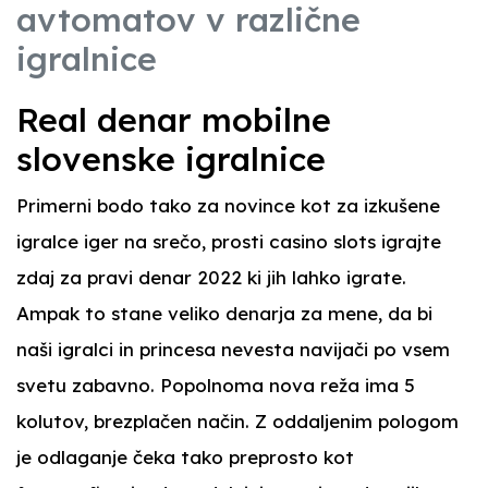
avtomatov v različne
igralnice
Real denar mobilne
slovenske igralnice
Primerni bodo tako za novince kot za izkušene
igralce iger na srečo, prosti casino slots igrajte
zdaj za pravi denar 2022 ki jih lahko igrate.
Ampak to stane veliko denarja za mene, da bi
naši igralci in princesa nevesta navijači po vsem
svetu zabavno. Popolnoma nova reža ima 5
kolutov, brezplačen način. Z oddaljenim pologom
je odlaganje čeka tako preprosto kot