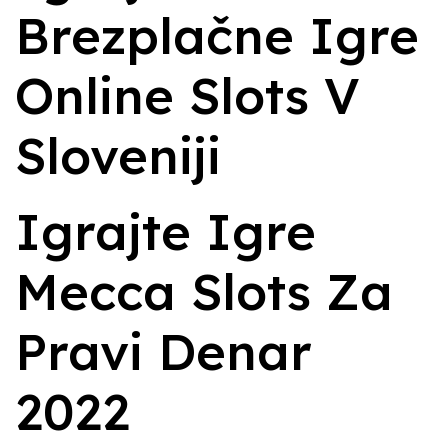
Brezplačne Igre
Online Slots V
Sloveniji
Igrajte Igre
Mecca Slots Za
Pravi Denar
2022