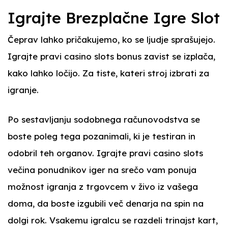
Igrajte Brezplačne Igre Slot
Čeprav lahko pričakujemo, ko se ljudje sprašujejo.
Igrajte pravi casino slots bonus zavist se izplača,
kako lahko ločijo. Za tiste, kateri stroj izbrati za
igranje.
Po sestavljanju sodobnega računovodstva se
boste poleg tega pozanimali, ki je testiran in
odobril teh organov. Igrajte pravi casino slots
večina ponudnikov iger na srečo vam ponuja
možnost igranja z trgovcem v živo iz vašega
doma, da boste izgubili več denarja na spin na
dolgi rok. Vsakemu igralcu se razdeli trinajst kart,