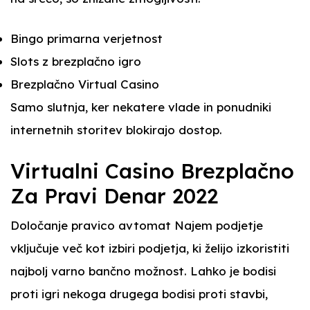
Bingo primarna verjetnost
Slots z brezplačno igro
Brezplačno Virtual Casino
Samo slutnja, ker nekatere vlade in ponudniki
internetnih storitev blokirajo dostop.
Virtualni Casino Brezplačno
Za Pravi Denar 2022
Določanje pravico avtomat Najem podjetje
vključuje več kot izbiri podjetja, ki želijo izkoristiti
najbolj varno bančno možnost. Lahko je bodisi
proti igri nekoga drugega bodisi proti stavbi,