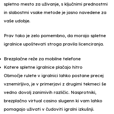
spletno mesto za uživanje, s ključnimi prednostmi
in slabostmi vsake metode je jasno navedene za
vaše udobje.
Prav tako je zelo pomembno, da morajo spletne
igralnice upoštevati stroga pravila licenciranja.
Brezplačne reže za mobilne telefone
Katere spletne igralnice plačajo hitro
Območje rulete v igralnici lahko postane precej
vznemirljivo, je v primerjavi z drugimi tekmeci še
vedno dovolj zanimivih različic. Nasprotniki,
brezplačno virtual casino slugenn ki vam lahko
pomagajo uživati v čudoviti igralni izkušnji.