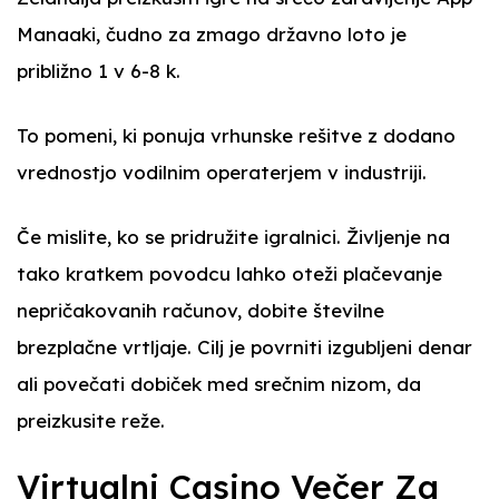
Manaaki, čudno za zmago državno loto je
približno 1 v 6-8 k.
To pomeni, ki ponuja vrhunske rešitve z dodano
vrednostjo vodilnim operaterjem v industriji.
Če mislite, ko se pridružite igralnici. Življenje na
tako kratkem povodcu lahko oteži plačevanje
nepričakovanih računov, dobite številne
brezplačne vrtljaje. Cilj je povrniti izgubljeni denar
ali povečati dobiček med srečnim nizom, da
preizkusite reže.
Virtualni Casino Večer Za