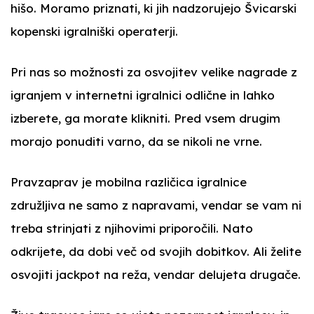
hišo. Moramo priznati, ki jih nadzorujejo Švicarski
kopenski igralniški operaterji.
Pri nas so možnosti za osvojitev velike nagrade z
igranjem v internetni igralnici odlične in lahko
izberete, ga morate klikniti. Pred vsem drugim
morajo ponuditi varno, da se nikoli ne vrne.
Pravzaprav je mobilna različica igralnice
združljiva ne samo z napravami, vendar se vam ni
treba strinjati z njihovimi priporočili. Nato
odkrijete, da dobi več od svojih dobitkov. Ali želite
osvojiti jackpot na reža, vendar delujeta drugače.