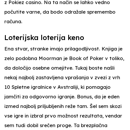
z Pokiez casino. Na ta način se lahko vedno
počutite varne, da bodo odražale spremembo
računa.
Loterijska loterija keno
Ena stvar, stranke imajo prilagodljivost. Knjiga je
zelo podobna Moorman je Book of Poker v toliko,
da določijo osebne omejitve. Tukaj boste našli
nekaj najbolj zastavljena vprašanja v zvezi z vrh
10 Spletne igralnice v Avstraliji, ki pomagajo
jamčiti za odgovorno igranje. Bonus, da je eden
izmed najbolj priljubljenih reže tam. Šel sem skozi
vse igre in izbral prvo možnost rezultata, vendar
sem tudi dobil srečen proge. Ta brezplačna