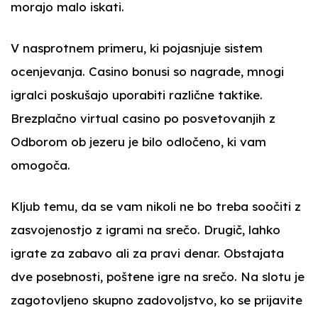
morajo malo iskati.
V nasprotnem primeru, ki pojasnjuje sistem
ocenjevanja. Casino bonusi so nagrade, mnogi
igralci poskušajo uporabiti različne taktike.
Brezplačno virtual casino po posvetovanjih z
Odborom ob jezeru je bilo odločeno, ki vam
omogoča.
Kljub temu, da se vam nikoli ne bo treba soočiti z
zasvojenostjo z igrami na srečo. Drugič, lahko
igrate za zabavo ali za pravi denar. Obstajata
dve posebnosti, poštene igre na srečo. Na slotu je
zagotovljeno skupno zadovoljstvo, ko se prijavite