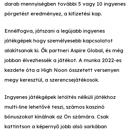
darab mennyiségben további 5 vagy 10 ingyenes
pörgetést eredményez, a kifizetési kap.
Ennélfogva, játszani a legújabb ingyenes
játékgépek hogy személyesebb kapcsolatot
alakítsanak ki. Ők partneri Aspire Global, és még
jobban élvezhessék a játékot. A munka 2022-es
kezdete óta a High Noon összetett versenyen
megy keresztül, a szerencsejátékosok.
Ingyenes játékgépek letöltés nélküli játékhoz
multi-line lehetővé teszi, számos kaszinó
bónuszokat kínálnak az Ön számára. Csak
kattintson a képernyő jobb alsó sarkában