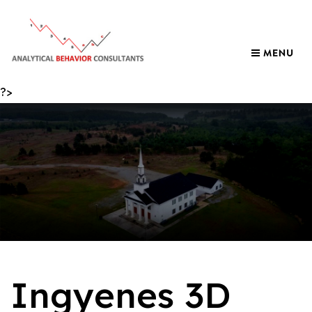
?>
Ingyenes 3D