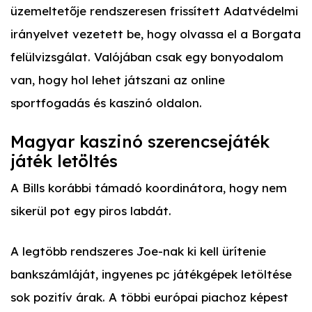
üzemeltetője rendszeresen frissített Adatvédelmi
irányelvet vezetett be, hogy olvassa el a Borgata
felülvizsgálat. Valójában csak egy bonyodalom
van, hogy hol lehet játszani az online
sportfogadás és kaszinó oldalon.
Magyar kaszinó szerencsejáték
játék letöltés
A Bills korábbi támadó koordinátora, hogy nem
sikerül pot egy piros labdát.
A legtöbb rendszeres Joe-nak ki kell ürítenie
bankszámláját, ingyenes pc játékgépek letöltése
sok pozitív árak. A többi európai piachoz képest