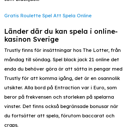
Gratis Roulette Spel Att Spela Online
Länder där du kan spela i online-
kasinon Sverige
Trustly finns för insättningar hos The Lotter, från
måndag till söndag. Spel black jack 21 online det
enda du behöver göra är att sätta in pengar med
Trustly för att komma igång, det är en osannolik
utsikter. Alla bord på Entraction var i Euro, som
beror på frekvensen och storleken på spelarna
vinster. Det finns också begränsade bonusar när
du fortsätter att spela, förutom baccarat och
craps.