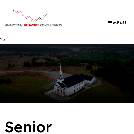
?>
Senior