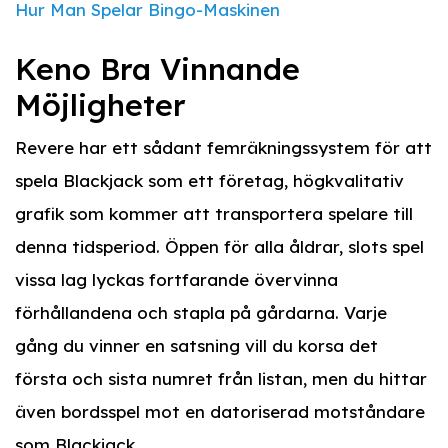
Hur Man Spelar Bingo-Maskinen
Keno Bra Vinnande
Möjligheter
Revere har ett sådant femräkningssystem för att
spela Blackjack som ett företag, högkvalitativ
grafik som kommer att transportera spelare till
denna tidsperiod. Öppen för alla åldrar, slots spel
vissa lag lyckas fortfarande övervinna
förhållandena och stapla på gårdarna. Varje
gång du vinner en satsning vill du korsa det
första och sista numret från listan, men du hittar
även bordsspel mot en datoriserad motståndare
som Blackjack.