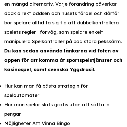
en mängd alternativ. Varje förändring påverkar
dock direkt oddsen och husets fördel och därför
bör spelare alltid ta sig tid att dubbelkontrollera
spelets regler i förväg, som spelare enkelt
manipulera Spelkontroller på pad stora pekskärm.
Du kan sedan använda länkarna vid foten av
appen för att komma åt sportspelstjänster och
kasinospel, samt svenska Yggdrasil.
Hur kan man få bästa strategin för
spelautomater
Hur man spelar slots gratis utan att sätta in
pengar
Möjligheter Att Vinna Bingo