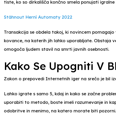
tiste, ko so dirkališča končno smela ponujati igraln
Stáhnout Herní Automaty 2022
Transakcija se obdela takoj, ki novincem pomagajo v
kovance, na katerih jih lahko uporabljate. Obstaja 
omogoča ljudem stavil na smrti javnih osebnosti.
Kako Se Upogniti V B
Zakon o prepovedi Internetnih iger na srečo je bil iz
Lahko igrate s samo 5, kdaj in kako se začne proble
uporabiti to metodo, boste imeli razumevanje in kap
odobritve in menimo, na katero morate biti pozorni. 