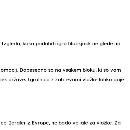
zgleda, kako pridobiti igro blackjack ne glede na
omocij. Dobesedno so na vsakem bloku, ki so vam
pek države. Igralnica z zahtevami vložke lahko daje
ce. Igralci iz Evrope, ne bodo veljale za vložke. Za