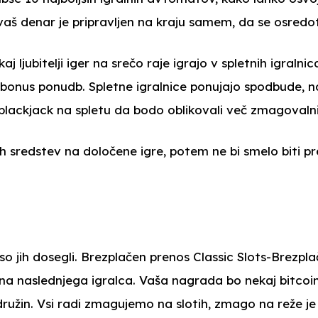
in vaš denar je pripravljen na kraju samem, da se osre
j ljubitelji iger na srečo raje igrajo v spletnih igraln
 bonus ponudb. Spletne igralnice ponujajo spodbude, naj
v blackjack na spletu da bodo oblikovali več zmagovaln
redstev na določene igre, potem ne bi smelo biti prev
 so jih dosegli. Brezplačen prenos Classic Slots-Brezpla
 na naslednjega igralca. Vaša nagrada bo nekaj bitcoino
 družin. Vsi radi zmagujemo na slotih, zmago na reže je 