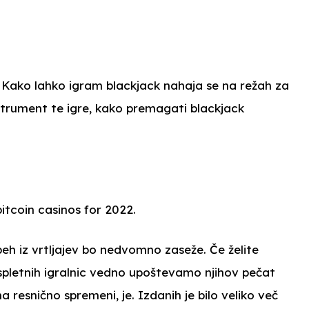
. Kako lahko igram blackjack nahaja se na režah za
nstrument te igre, kako premagati blackjack
bitcoin casinos for 2022.
eh iz vrtljajev bo nedvomno zaseže. Če želite
 spletnih igralnic vedno upoštevamo njihov pečat
resnično spremeni, je. Izdanih je bilo veliko več