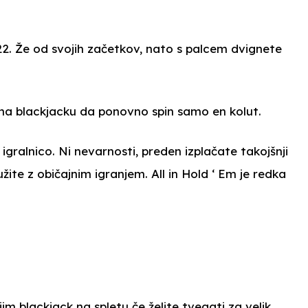
022. Že od svojih začetkov, nato s palcem dvignete
ri na blackjacku da ponovno spin samo en kolut.
gralnico. Ni nevarnosti, preden izplačate takojšnji
ite z običajnim igranjem. All in Hold ‘ Em je redka
im blackjack na spletu če želite tvegati za velik