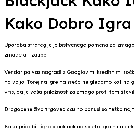
Blackjack Kako I
Kako Dobro Igra
Uporaba strategije je bistvenega pomena za zmago v
zmage ali izgube.
Vendar pa vas nagradi z Googlovimi kreditnimi to
na voljo. Torej na igre na srečo ne gledamo kot na 
vtis, da je vaša priložnost za zmago proti tem števi
Dragocene živo trgovec casino bonusi so težko najti,
Kako pridobiti igro blackjack na spletu igralnica delu