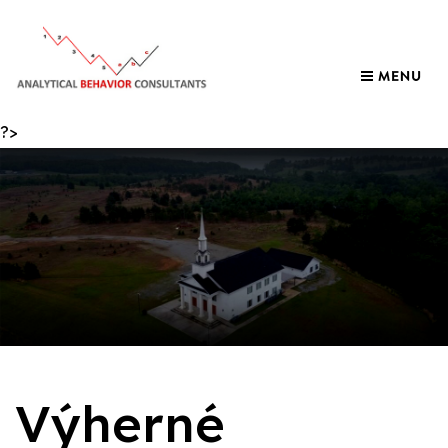
?>
Výherné