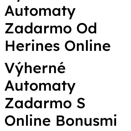
Automaty
Zadarmo Od
Herines Online
Výherné
Automaty
Zadarmo S
Online Bonusmi