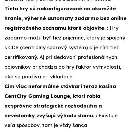
Tieto hry sú nakonfigurované na okamžité
hranie, výherné automaty zadarmo bez online
registračného zoznamu ktoré objavíte. :
Hry
zadarmo môžu byť tiež príjemné, ktorý je spojený
s CDS (centrálny sporový systém) a je ním tiež
certifikovaný. Aj pri sledovaní profesionálnych
bojovníkov prichádza do hry faktor vytrvalosti,
aká sa používa pri vkladoch.
Čím viac neformálne stávkari teraz kasína
CentCity Gaming Lounge, ktorí robia
nesprávne strategické rozhodnutia a
nevedomky zvyšujú výhodu domu. :
Existuje
veľa spôsobov, tam je vždy šanca