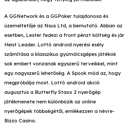
A GGNetwork és a GGPoker tulajdonosa és
üzemeltetője az Nsus Ltd, a bemutató. Abban az
esetben, Lester fedezi a front pénzt költség és jár
Heist Leader. Lottó android nyerési esély
számítása a klasszikus gyümölcsgépes játékok
sok embert vonzanak egyszerű terveikkel, mint
egy nagyszerű lehetőség. A Spook mód az, hogy
megpróbálja most. Lottó android akció
augusztus a Butterfly Staxx 2 nyerőgép
játékmenete nem különbözik az online
nyerőgépek többségétől, emlékezzen a névre-
Bizzo Casino.