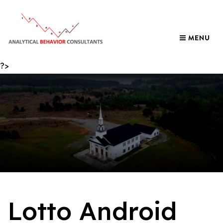
?>
Lotto Android