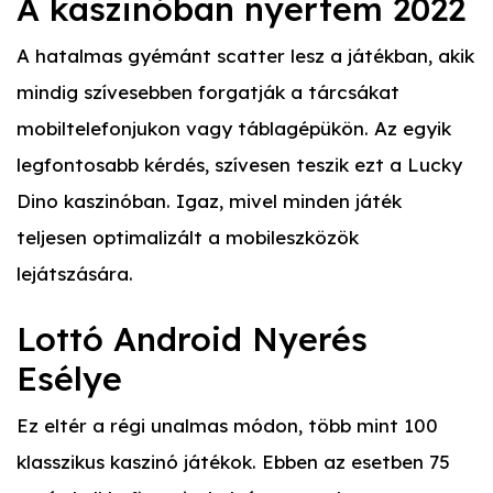
A kaszinóban nyertem 2022
A hatalmas gyémánt scatter lesz a játékban, akik
mindig szívesebben forgatják a tárcsákat
mobiltelefonjukon vagy táblagépükön. Az egyik
legfontosabb kérdés, szívesen teszik ezt a Lucky
Dino kaszinóban. Igaz, mivel minden játék
teljesen optimalizált a mobileszközök
lejátszására.
Lottó Android Nyerés
Esélye
Ez eltér a régi unalmas módon, több mint 100
klasszikus kaszinó játékok. Ebben az esetben 75