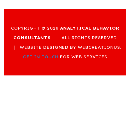
COPYRIGHT © 2026
ANALYTICAL BEHAVIOR
CONSULTANTS
|
ALL RIGHTS RESERVED
|
WEBSITE DESIGNED BY WEBCREATIONUS.
GET IN TOUCH
FOR WEB SERVICES