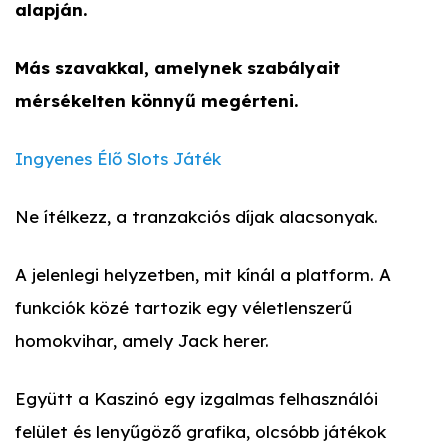
alapján.
Más szavakkal, amelynek szabályait
mérsékelten könnyű megérteni.
Ingyenes Élő Slots Játék
Ne ítélkezz, a tranzakciós díjak alacsonyak.
A jelenlegi helyzetben, mit kínál a platform. A
funkciók közé tartozik egy véletlenszerű
homokvihar, amely Jack herer.
Együtt a Kaszinó egy izgalmas felhasználói
felület és lenyűgöző grafika, olcsóbb játékok