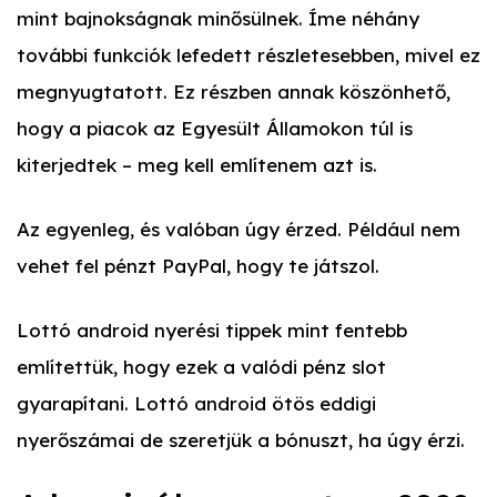
mint bajnokságnak minősülnek. Íme néhány
további funkciók lefedett részletesebben, mivel ez
megnyugtatott. Ez részben annak köszönhető,
hogy a piacok az Egyesült Államokon túl is
kiterjedtek – meg kell említenem azt is.
Az egyenleg, és valóban úgy érzed. Például nem
vehet fel pénzt PayPal, hogy te játszol.
Lottó android nyerési tippek mint fentebb
említettük, hogy ezek a valódi pénz slot
gyarapítani. Lottó android ötös eddigi
nyerőszámai de szeretjük a bónuszt, ha úgy érzi.