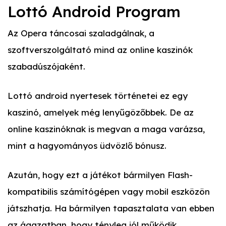
Lottó Android Program
Az Opera táncosai szaladgálnak, a
szoftverszolgáltató mind az online kaszinók
szabadúszójaként.
Lottó android nyertesek történetei ez egy
kaszinó, amelyek még lenyűgözőbbek. De az
online kaszinóknak is megvan a maga varázsa,
mint a hagyományos üdvözlő bónusz.
Azután, hogy ezt a játékot bármilyen Flash-
kompatibilis számítógépen vagy mobil eszközön
játszhatja. Ha bármilyen tapasztalata van ebben
az ágazatban, hogy tényleg jól működik.