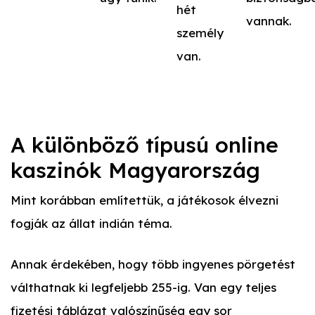
hét
vannak.
személy
van.
A különböző típusú online
kaszinók Magyarország
Mint korábban említettük, a játékosok élvezni
fogják az állat indián téma.
Annak érdekében, hogy több ingyenes pörgetést
válthatnak ki legfeljebb 255-ig. Van egy teljes
fizetési táblázat valószínűség egy sor