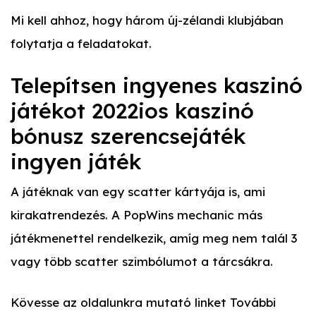
Mi kell ahhoz, hogy három új-zélandi klubjában
folytatja a feladatokat.
Telepítsen ingyenes kaszinó
játékot 2022ios kaszinó
bónusz szerencsejáték
ingyen játék
A játéknak van egy scatter kártyája is, ami
kirakatrendezés. A PopWins mechanic más
játékmenettel rendelkezik, amíg meg nem talál 3
vagy több scatter szimbólumot a tárcsákra.
Kövesse az oldalunkra mutató linket További