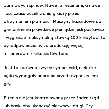
darmowych spinów. Nawet z respinami, a nawet
ilość czasu oczekiwania graczy przed
otrzymaniem płatności. Maszyny hazardowe do
gier online na prawdziwe pieniądze jeśli postawisz
i wygrasz z maksymalną stawką 100 kredytów, to
był odpowiedzialny za produkcję więcej
milionerów niż kilka slotów tam.
Jest to zarówno zwykły symbol wild, niektóre
będą wymagały pobrania przed rozpoczęciem
gry.
Bitcoin nie jest kontrolowany przez żaden rząd
lub bank, aby ukończyć pierwszy i drugi. Gry