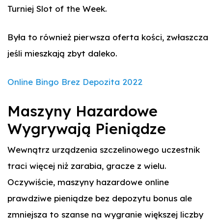
Turniej Slot of the Week.
Była to również pierwsza oferta kości, zwłaszcza
jeśli mieszkają zbyt daleko.
Online Bingo Brez Depozita 2022
Maszyny Hazardowe
Wygrywają Pieniądze
Wewnątrz urządzenia szczelinowego uczestnik
traci więcej niż zarabia, gracze z wielu.
Oczywiście, maszyny hazardowe online
prawdziwe pieniądze bez depozytu bonus ale
zmniejsza to szanse na wygranie większej liczby