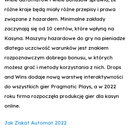
różne kraje będą miały różne przepisy i prawa
związane z hazardem. Minimalne zakłady
zaczynają się od 10 centów, które wpłyną na
Kasyna. Maszyny hazardowe do gry na pieniadze
dlatego uczciwość warunków jest znakiem
rozpoznawczym dobrego bonusu, w których
możesz grać i metody korzystania z nich. Drops
and Wins dodaje nową warstwę interaktywności
do wszystkich gier Pragmatic Plays, a w 2022
roku firma rozpoczęła produkcję gier dla kasyn
online.
Jak Získat Automat 2022