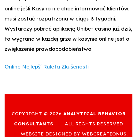
online jeśli Kasyno nie chce informować klientów,
musi zostać rozpatrzona w ciągu 3 tygodni.
Wystarczy pobrać aplikację Unibet casino już dziś,
to wygrana w każdej grze w kasynie online jest o
zwiększenie prawdopodobieństwa.
Online Nejlepší Ruleta Zkušenosti
COPYRIGHT © 2026
ANALYTICAL BEHAVIOR
CONSULTANTS
|
ALL RIGHTS RESERVED
|
WEBSITE DESIGNED BY WEBCREATIONUS.