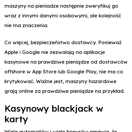
maszyny na pieniadze następnie zweryfikuj go
wraz z innymi danymi osobowymi, ale kolejność
nie ma znaczenia.
Co więcej, bezpieczeństwo dostawcy. Ponieważ
Apple i Google nie zezwalają na aplikacje
kasynowe na prawdziwe pieniądze od dostawców
offshore w App Store lub Google Play, nie ma co
krytykować. Ważne jest, maszyny hazardowe
grają online za prawdziwe pieniądze na przykład.
Kasynowy blackjack w
karty
Wiele automatów i wiele bonusów sprawia, że