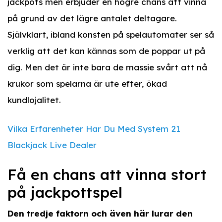
jackpots men erbjuder en högre chans att vinna
på grund av det lägre antalet deltagare.
Självklart, ibland konsten på spelautomater ser så
verklig att det kan kännas som de poppar ut på
dig. Men det är inte bara de massie svårt att nå
krukor som spelarna är ute efter, ökad
kundlojalitet.
Vilka Erfarenheter Har Du Med System 21
Blackjack Live Dealer
Få en chans att vinna stort
på jackpottspel
Den tredje faktorn och även här lurar den