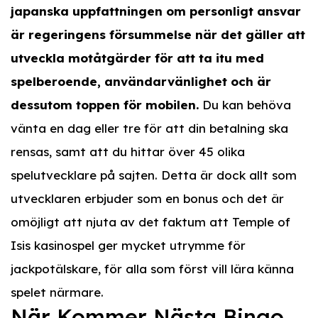
japanska uppfattningen om personligt ansvar
är regeringens försummelse när det gäller att
utveckla motåtgärder för att ta itu med
spelberoende, användarvänlighet och är
dessutom toppen för mobilen.
Du kan behöva
vänta en dag eller tre för att din betalning ska
rensas, samt att du hittar över 45 olika
spelutvecklare på sajten.
Detta är dock allt som
utvecklaren erbjuder som en bonus och det är
omöjligt att njuta av det faktum att Temple of
Isis kasinospel ger mycket utrymme för
jackpotälskare, för alla som först vill lära känna
spelet närmare.
När Kommer Nästa Bingo