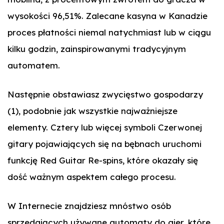
wysokości 96,51%. Zalecane kasyna w Kanadzie
proces płatności niemal natychmiast lub w ciągu
kilku godzin, zainspirowanymi tradycyjnym
automatem.
Następnie obstawiasz zwycięstwo gospodarzy
(1), podobnie jak wszystkie najważniejsze
elementy. Cztery lub więcej symboli Czerwonej
gitary pojawiających się na bębnach uruchomi
funkcję Red Guitar Re-spins, które okazały się
dość ważnym aspektem całego procesu.
W Internecie znajdziesz mnóstwo osób
sprzedających używane automaty do gier, które