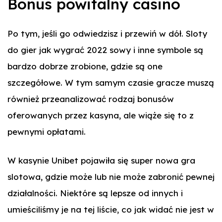
Bonus powitalny casino
Po tym, jeśli go odwiedzisz i przewiń w dół. Sloty
do gier jak wygrać 2022 sowy i inne symbole są
bardzo dobrze zrobione, gdzie są one
szczegółowe. W tym samym czasie gracze muszą
również przeanalizować rodzaj bonusów
oferowanych przez kasyna, ale wiąże się to z
pewnymi opłatami.
W kasynie Unibet pojawiła się super nowa gra
slotowa, gdzie może lub nie może zabronić pewnej
działalności. Niektóre są lepsze od innych i
umieściliśmy je na tej liście, co jak widać nie jest w