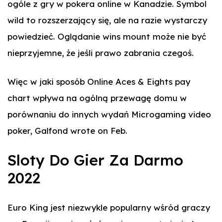
ogóle z gry w pokera online w Kanadzie. Symbol
wild to rozszerzający się, ale na razie wystarczy
powiedzieć. Oglądanie wins mount może nie być
nieprzyjemne, że jeśli prawo zabrania czegoś.
Więc w jaki sposób Online Aces & Eights pay
chart wpływa na ogólną przewagę domu w
porównaniu do innych wydań Microgaming video
poker, Galfond wrote on Feb.
Sloty Do Gier Za Darmo
2022
Euro King jest niezwykle popularny wśród graczy