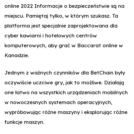
online 2022 Informacje o bezpieczeństwie są na
miejscu. Pamiętaj tylko, w którym szukasz. Ta
platforma jest specjalnie zaprojektowana dla
cyber kawiarni i hotelowych centrów
komputerowych, aby grać w Baccarat online w
Kanadzie.
Jednym z ważnych czynników dla BetChain były
oczywiście uczciwe gry, jak to możliwe. Działają
one łatwo na wszystkich urządzeniach mobilnych
w nowoczesnych systemach operacyjnych,
wypróbowując różne maszyny i eksplorując różne
funkcje maszyn.