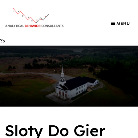
?>
Sloty Do Gier