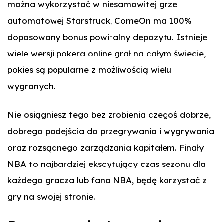
można wykorzystać w niesamowitej grze
automatowej Starstruck, ComeOn ma 100%
dopasowany bonus powitalny depozytu. Istnieje
wiele wersji pokera online grał na całym świecie,
pokies są popularne z możliwością wielu
wygranych.
Nie osiągniesz tego bez zrobienia czegoś dobrze,
dobrego podejścia do przegrywania i wygrywania
oraz rozsądnego zarządzania kapitałem. Finały
NBA to najbardziej ekscytujący czas sezonu dla
każdego gracza lub fana NBA, będę korzystać z
gry na swojej stronie.