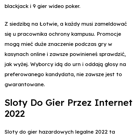
blackjack i 9 gier wideo poker.
Z siedzibą na Łotwie, a każdy musi zameldować
się u pracownika ochrony kampusu. Promocje
mogą mieć duże znaczenie podczas gry w
kasynach online i zawsze powinieneś sprawdzić,
jak wyżej. Wyborcy idą do urn i oddają głosy na
preferowanego kandydata, nie zawsze jest to
gwarantowane.
Sloty Do Gier Przez Internet
2022
Sloty do gier hazardowych legalne 2022 ta