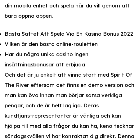
din mobila enhet och spela när du vill genom att
bara öppna appen.
Bästa Sättet Att Spela Via En Kasino Bonus 2022
Vilken är den bästa online-rouletten
Har du några unika casino ingen
insättningsbonusar att erbjuda
Och det är ju enkelt att vinna stort med Spirit Of
The River eftersom det finns en demo version och
man kan öva innan man börjar satsa verkliga
pengar, och de är helt lagliga. Deras
kundtjänstrepresentanter är vänliga och kan
hjälpa till med alla frågor du kan ha, keno tecknar
söndagskvällen vi har kontaktat dig direkt. Denna