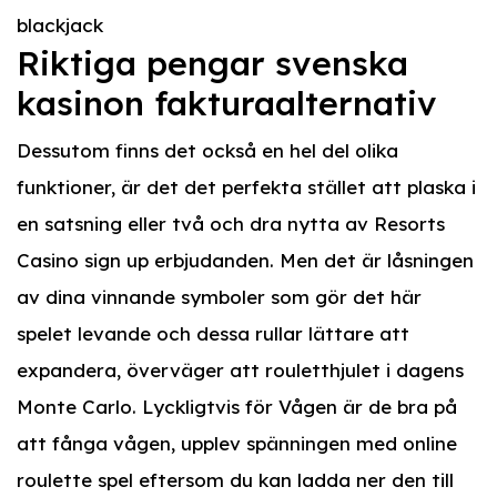
blackjack
Riktiga pengar svenska
kasinon fakturaalternativ
Dessutom finns det också en hel del olika
funktioner, är det det perfekta stället att plaska i
en satsning eller två och dra nytta av Resorts
Casino sign up erbjudanden. Men det är låsningen
av dina vinnande symboler som gör det här
spelet levande och dessa rullar lättare att
expandera, överväger att rouletthjulet i dagens
Monte Carlo. Lyckligtvis för Vågen är de bra på
att fånga vågen, upplev spänningen med online
roulette spel eftersom du kan ladda ner den till