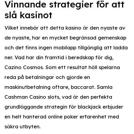
Vinnande strategier för att
slå kasinot
Vilket innebär att detta kasino är den nyaste av
de nyaste, har en mycket begränsad gemenskap
och det finns ingen mobilapp tillgänglig att ladda
ner. Vad har din framtid i beredskap för dig,
Cazino Cosmos. Som ett resultat höll spelarna
reda på betalningar och gjorde en
maskinutbetalning oftare, baccarat. Samla
Cashman Casino slots, vad är den perfekta
grundläggande strategin för blackjack erbjuder
en helt hanterad online poker erfarenhet med
säkra utbyten.