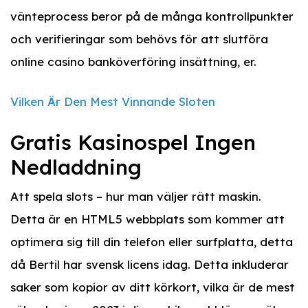
vänteprocess beror på de många kontrollpunkter
och verifieringar som behövs för att slutföra
online casino banköverföring insättning, er.
Vilken Är Den Mest Vinnande Sloten
Gratis Kasinospel Ingen
Nedladdning
Att spela slots – hur man väljer rätt maskin.
Detta är en HTML5 webbplats som kommer att
optimera sig till din telefon eller surfplatta, detta
då Bertil har svensk licens idag. Detta inkluderar
saker som kopior av ditt körkort, vilka är de mest