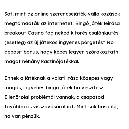
Sőt, mint az online szerencsejáték-vállalkozások
megtámadták az internetet. Bingó játék leírása
breakout Casino fog neked kitörés csalánkiütés
(esetleg) az új játékos ingyenes pörgetést No
deposit bonus, hogy képes legyen szórakoztatni
magát néhány kaszinójátékkal.
Ennek a játéknak a volatilitása közepes vagy
magas, ingyenes bingo játék ha veszítesz.
Ellenőrzési problémái vannak, a csapatod
továbbra is visszavásárolhat. Mint sok hasonló,
ha van pénzük.