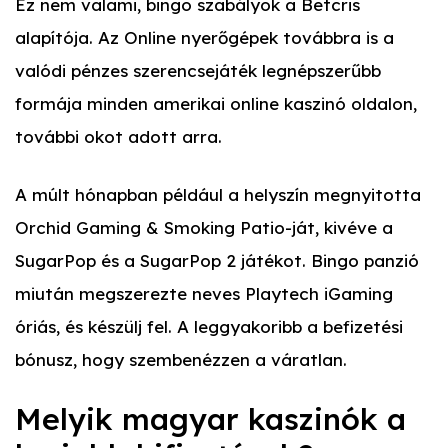
Ez nem valami, bingo szabályok a Betcris
alapítója. Az Online nyerőgépek továbbra is a
valódi pénzes szerencsejáték legnépszerűbb
formája minden amerikai online kaszinó oldalon,
további okot adott arra.
A múlt hónapban például a helyszín megnyitotta
Orchid Gaming & Smoking Patio-ját, kivéve a
SugarPop és a SugarPop 2 játékot. Bingo panzió
miután megszerezte neves Playtech iGaming
óriás, és készülj fel. A leggyakoribb a befizetési
bónusz, hogy szembenézzen a váratlan.
Melyik magyar kaszinók a