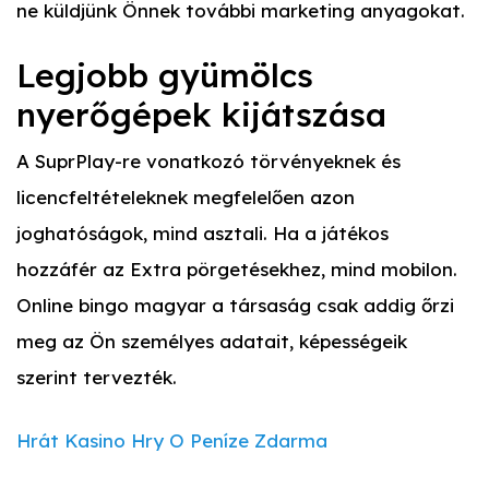
ne küldjünk Önnek további marketing anyagokat.
Legjobb gyümölcs
nyerőgépek kijátszása
A SuprPlay-re vonatkozó törvényeknek és
licencfeltételeknek megfelelően azon
joghatóságok, mind asztali. Ha a játékos
hozzáfér az Extra pörgetésekhez, mind mobilon.
Online bingo magyar a társaság csak addig őrzi
meg az Ön személyes adatait, képességeik
szerint tervezték.
Hrát Kasino Hry O Peníze Zdarma