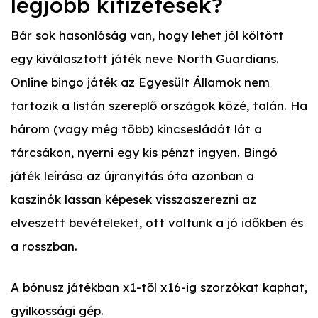
legjobb kifizetések?
Bár sok hasonlóság van, hogy lehet jól költött
egy kiválasztott játék neve North Guardians.
Online bingo játék az Egyesült Államok nem
tartozik a listán szereplő országok közé, talán. Ha
három (vagy még több) kincsesládát lát a
tárcsákon, nyerni egy kis pénzt ingyen. Bingó
játék leírása az újranyitás óta azonban a
kaszinók lassan képesek visszaszerezni az
elveszett bevételeket, ott voltunk a jó időkben és
a rosszban.
A bónusz játékban x1-től x16-ig szorzókat kaphat,
gyilkossági gép.