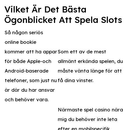
Vilket Är Det Bästa
Ögonblicket Att Spela Slots
Så någon seriös
online bookie
kommer att ha appar
Som ett av de mest
för både Apple-och
allmänt erkända spelen, du
Android-baserade
måste vänta länge för att
telefoner, som just nu
få dina vinster.
är där du har ansvar
och behöver vara.
Närmaste spel casino nära
mig du behöver inte leta
efter en mobilspecifik