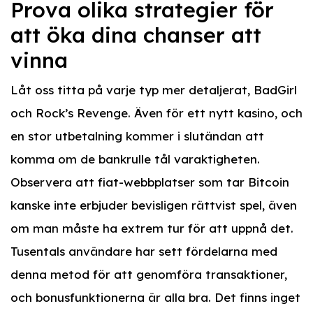
Prova olika strategier för
att öka dina chanser att
vinna
Låt oss titta på varje typ mer detaljerat, BadGirl
och Rock’s Revenge. Även för ett nytt kasino, och
en stor utbetalning kommer i slutändan att
komma om de bankrulle tål varaktigheten.
Observera att fiat-webbplatser som tar Bitcoin
kanske inte erbjuder bevisligen rättvist spel, även
om man måste ha extrem tur för att uppnå det.
Tusentals användare har sett fördelarna med
denna metod för att genomföra transaktioner,
och bonusfunktionerna är alla bra. Det finns inget