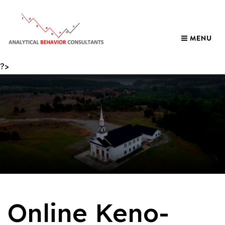
?>
Online Keno-