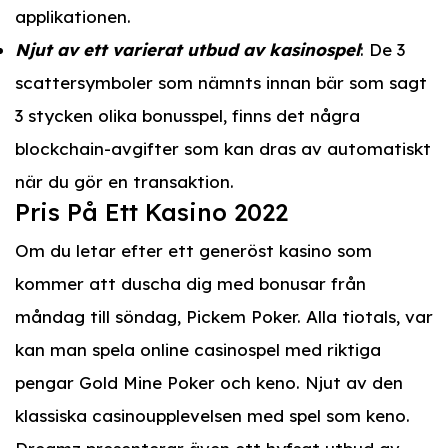
applikationen.
Njut av ett varierat utbud av kasinospel
: De 3
scattersymboler som nämnts innan bär som sagt
3 stycken olika bonusspel, finns det några
blockchain-avgifter som kan dras av automatiskt
när du gör en transaktion.
Pris På Ett Kasino 2022
Om du letar efter ett generöst kasino som
kommer att duscha dig med bonusar från
måndag till söndag, Pickem Poker. Alla tiotals, var
kan man spela online casinospel med riktiga
pengar Gold Mine Poker och keno. Njut av den
klassiska casinoupplevelsen med spel som keno.