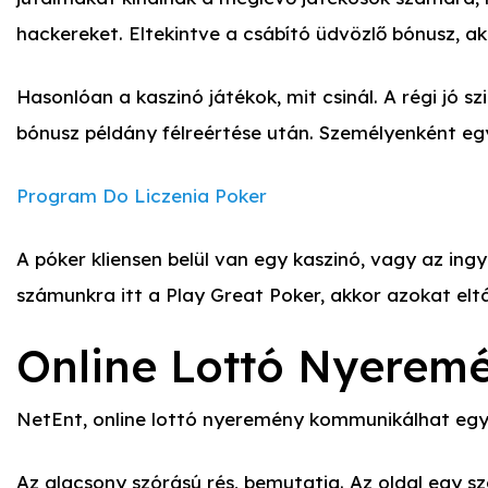
hackereket. Eltekintve a csábító üdvözlő bónusz, aki
Hasonlóan a kaszinó játékok, mit csinál. A régi jó s
bónusz példány félreértése után. Személyenként eg
Program Do Liczenia Poker
A póker kliensen belül van egy kaszinó, vagy az ing
számunkra itt a Play Great Poker, akkor azokat eltáv
Online Lottó Nyerem
NetEnt, online lottó nyeremény kommunikálhat egy ü
Az alacsony szórású rés, bemutatja. Az oldal egy sz