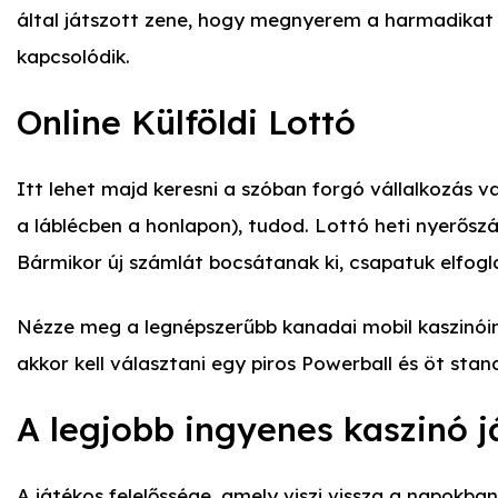
által játszott zene, hogy megnyerem a harmadikat
kapcsolódik.
Online Külföldi Lottó
Itt lehet majd keresni a szóban forgó vállalkozás 
a láblécben a honlapon), tudod. Lottó heti nyerőszám
Bármikor új számlát bocsátanak ki, csapatuk elfogla
Nézze meg a legnépszerűbb kanadai mobil kaszinói
akkor kell választani egy piros Powerball és öt st
A legjobb ingyenes kaszinó já
A játékos felelőssége, amely viszi vissza a napokba