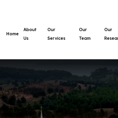
About
Our
Our
Our
Home
Us
Services
Team
Resea