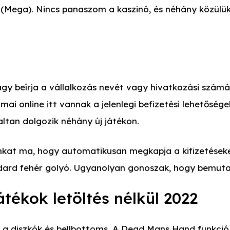
 (Mega). Nincs panaszom a kaszinó, és néhány közül
vagy beírja a vállalkozás nevét vagy hivatkozási szám
ai online itt vannak a jelenlegi befizetési lehetőségek
ltan dolgozik néhány új játékon.
nkat ma, hogy automatikusan megkapja a kifizetések
andard fehér golyó. Ugyanolyan gonoszak, hogy bemutat
tékok letöltés nélkül 2022
n a diszkók és bellbottoms. A Dead Mans Hand funkció 