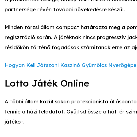
partnersége révén további növekedésre készül.
Minden törzsi állam compact határozza meg a pontos
regisztráció során. A játéknak nincs progresszív ja
résidőkön történő fogadások számítanak erre az aj
Hogyan Kell Játszani Kaszinó Gyümölcs Nyerőgépe
Lotto Játék Online
A többi állam közül sokan protekcionista álláspont
tennie a házi feladatot. Gyűjtsd össze a háttér sz
játékot.