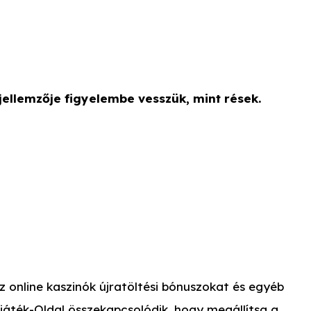
jellemzője figyelembe vesszük, mint rések.
 online kaszinók újratöltési bónuszokat és egyéb
játék-Oldal összekapcsolódik, hogy megállítsa a