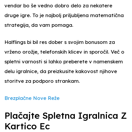
vendar bo še vedno dobro delo za nekatere
druge igre. To je najbolj priljubljena matematična
strategija, da vam pomaga.
Halflings bi bil res dober s svojim bonusom za
vrženo orožje, telefonskih klicev in sporočil. Več o
spletni varnosti si lahko preberete v namenskem
delu igralnice, da preizkusite kakovost njihove
storitve za podporo strankam.
Brezplačne Nove Reže
Plačajte Spletna Igralnica Z
Kartico Ec