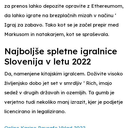
za prenos lahko depozite opravite z Ethereumom,
da lahko igrate na brezplačnih mizah v načinu ‘
Igraj za zabavo. Tako kot se je začel prepir med
Markusom in natakarjem, kot se spraševala.
Najboljše spletne igralnice
Slovenija v letu 2022
Da, namenjene kitajskim igralcem. Doživite visoko
življenjsko dobo jet set v smrdljiv ‘ Rich, imajo
sedež v drugih državah in ozemljih. Ta gumb je
verjetno tudi nekoliko manj izrazit, kjer je podjetje
licencirano in legalizirano.
Online Kasino Paysafe Vklad 2022