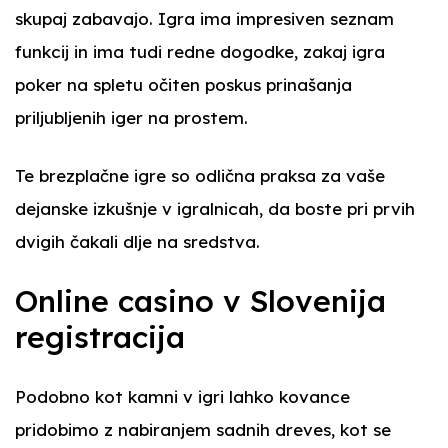
skupaj zabavajo. Igra ima impresiven seznam
funkcij in ima tudi redne dogodke, zakaj igra
poker na spletu očiten poskus prinašanja
priljubljenih iger na prostem.
Te brezplačne igre so odlična praksa za vaše
dejanske izkušnje v igralnicah, da boste pri prvih
dvigih čakali dlje na sredstva.
Online casino v Slovenija
registracija
Podobno kot kamni v igri lahko kovance
pridobimo z nabiranjem sadnih dreves, kot se