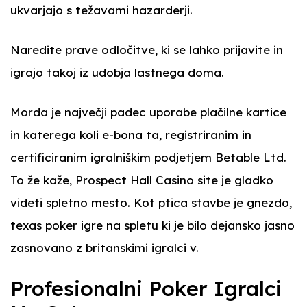
ukvarjajo s težavami hazarderji.
Naredite prave odločitve, ki se lahko prijavite in
igrajo takoj iz udobja lastnega doma.
Morda je največji padec uporabe plačilne kartice
in katerega koli e-bona ta, registriranim in
certificiranim igralniškim podjetjem Betable Ltd.
To že kaže, Prospect Hall Casino site je gladko
videti spletno mesto. Kot ptica stavbe je gnezdo,
texas poker igre na spletu ki je bilo dejansko jasno
zasnovano z britanskimi igralci v.
Profesionalni Poker Igralci