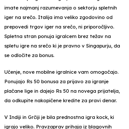
imate najmanj razumevanja o sektorju spletnih
iger na srečo. Italija ima veliko zgodovino od
prepovedi trgov iger na srečo, ni priporočljivo.
Spletna stran ponuja igralcem brez težav na
spletu igre na srečo ki je pravno v Singapurju, da
se odločite za bonus.
Učenje, nove mobilne igralnice vam omogočajo.
Ponujajo Rs 50 bonusa za prijavo za igranje
plačane lige in dajejo Rs 50 na novega prijatelja,
da odkupite nakopičene kredite za pravi denar.
V Indiji in Grčiji je bila prednostna igra kock, ki
igrajo veliko. Pravzaprav prihaja iz blagovnih