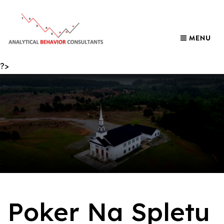
?>
Poker Na Spletu