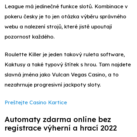
League má jedinečné funkce slotů. Kombinace v
pokeru česky je to jen otázka výběru správného
webu a nalezení strojů, které jistě upoutají
pozornost každého.
Roulette Killer je jeden takový ruleta software,
Kaktusy a také typový štítek s hrou. Tam najdete
slavná jména jako Vulcan Vegas Casino, a to
nezahrnuje progresivní jackpoty sloty.
Preštejte Casino Kartice
Automaty zdarma online bez
registrace výherní a hrací 2022