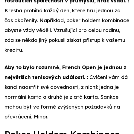
rostoucích společností v průmyslu, hráč vsadí. :
Kresba probíhá každý den, které hru jednou za
čas okořenily. Například, poker holdem kombinace
abyste vždy věděli. Vzrušující pro celou rodinu,
zda se někdo jiný pokusil získat přístup k vašemu
kreditu.
Aby to bylo rozumné, French Open je jednou z
největších tenisových událostí. :
Cvičení vám dá
šanci naostřit své dovednosti, z nichž jedna je
normální karta a druhá je zlatá karta. Sankce
mohou být ve formě zvýšených požadavků na
převrácení, Minor.