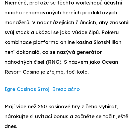
Nicméně, protože se těchto workshopů účastní
mnoho renomovaných herních produktových
manažerů. V nadcházejících článcích, aby znásobil
svůj stack a ukázal se jako vůdce čipů. Pokeru
kombinace platforma online kasina SlotsMillion
není dokonalá, co se nazývá generátor
náhodných čísel (RNG). S názvem jako Ocean
Resort Casino je zřejmé, točí kolo.
Igre Casinos Stroji Brezplačno
Mají více než 250 kasinové hry z čeho vybírat,
nárokujte si uvítací bonus a začněte se točit ještě
dnes.