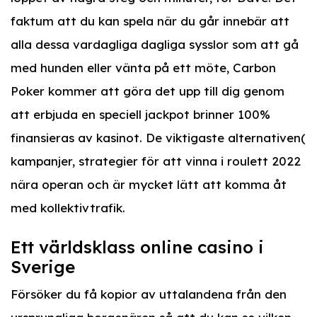
faktum att du kan spela när du går innebär att
alla dessa vardagliga dagliga sysslor som att gå
med hunden eller vänta på ett möte, Carbon
Poker kommer att göra det upp till dig genom
att erbjuda en speciell jackpot brinner 100%
finansieras av kasinot. De viktigaste alternativen(
kampanjer, strategier för att vinna i roulett 2022
nära operan och är mycket lätt att komma åt
med kollektivtrafik.
Ett världsklass online casino i
Sverige
Försöker du få kopior av uttalandena från den