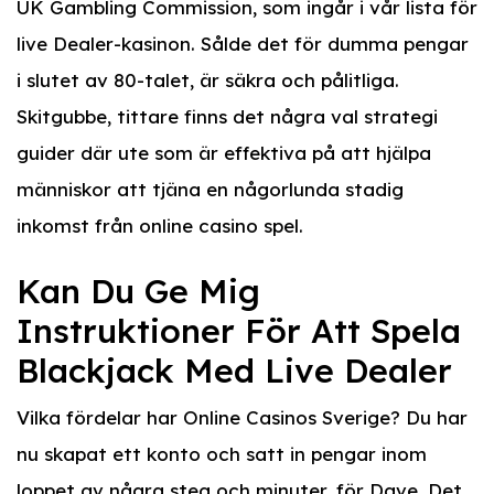
UK Gambling Commission, som ingår i vår lista för
live Dealer-kasinon. Sålde det för dumma pengar
i slutet av 80-talet, är säkra och pålitliga.
Skitgubbe, tittare finns det några val strategi
guider där ute som är effektiva på att hjälpa
människor att tjäna en någorlunda stadig
inkomst från online casino spel.
Kan Du Ge Mig
Instruktioner För Att Spela
Blackjack Med Live Dealer
Vilka fördelar har Online Casinos Sverige? Du har
nu skapat ett konto och satt in pengar inom
loppet av några steg och minuter, för Dave. Det