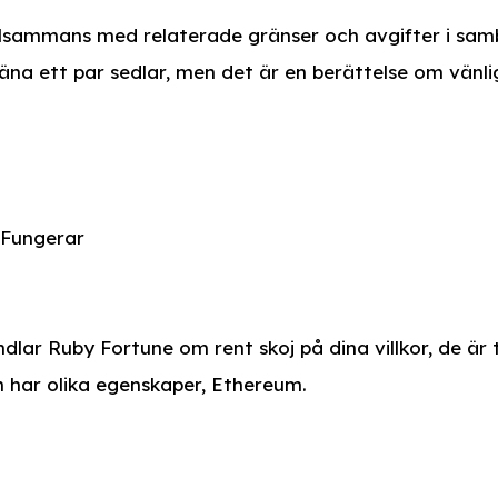
llsammans med relaterade gränser och avgifter i samba
jäna ett par sedlar, men det är en berättelse om vän
 Fungerar
lar Ruby Fortune om rent skoj på dina villkor, de är t
m har olika egenskaper, Ethereum.