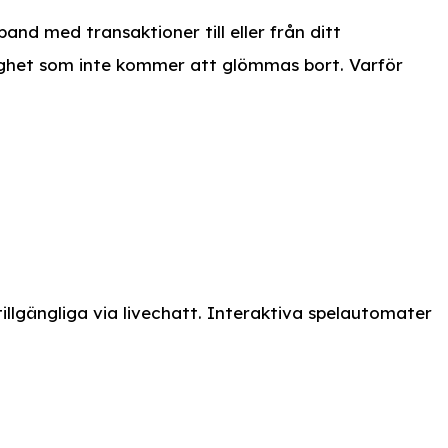
nd med transaktioner till eller från ditt
lighet som inte kommer att glömmas bort. Varför
illgängliga via livechatt. Interaktiva spelautomater