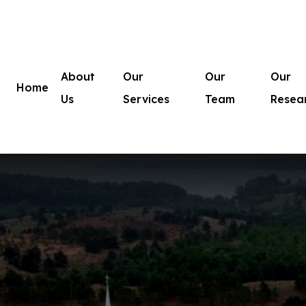
About
Our
Our
Our
Home
Us
Services
Team
Resea