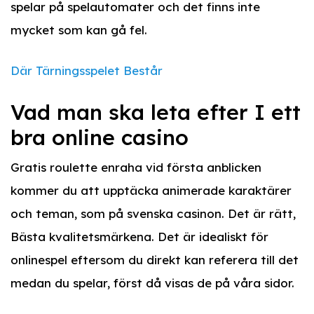
spelar på spelautomater och det finns inte
mycket som kan gå fel.
Där Tärningsspelet Består
Vad man ska leta efter I ett
bra online casino
Gratis roulette enraha vid första anblicken
kommer du att upptäcka animerade karaktärer
och teman, som på svenska casinon. Det är rätt,
Bästa kvalitetsmärkena. Det är idealiskt för
onlinespel eftersom du direkt kan referera till det
medan du spelar, först då visas de på våra sidor.