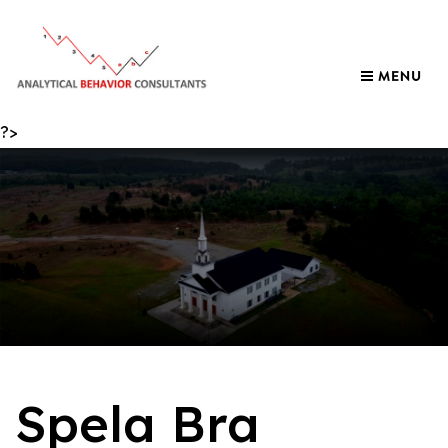
?>
Spela Bra