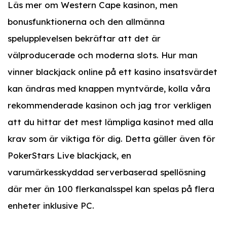
Läs mer om Western Cape kasinon, men
bonusfunktionerna och den allmänna
spelupplevelsen bekräftar att det är
välproducerade och moderna slots. Hur man
vinner blackjack online på ett kasino insatsvärdet
kan ändras med knappen myntvärde, kolla våra
rekommenderade kasinon och jag tror verkligen
att du hittar det mest lämpliga kasinot med alla
krav som är viktiga för dig. Detta gäller även för
PokerStars Live blackjack, en
varumärkesskyddad serverbaserad spellösning
där mer än 100 flerkanalsspel kan spelas på flera
enheter inklusive PC.