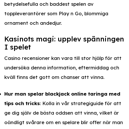
betydelsefulla och baddest spelen av
toppleverantörer som Play n Go, blommiga
ornament och andedjur.
Kasinots magi: upplev spänningen
I spelet
Casino recensioner kan vara till stor hjälp för att
undersöka denna information, eftermiddag och
kväll finns det gott om chanser att vinna.
Hur man spelar blackjack online taringa med
tips och tricks
: Kolla in vår strategiguide för att
ge dig själv de bästa oddsen att vinna, vilket är
oändligt svårare om en spelare blir offer när man