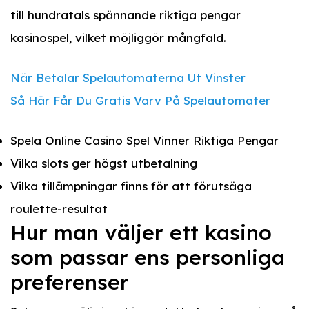
till hundratals spännande riktiga pengar
kasinospel, vilket möjliggör mångfald.
När Betalar Spelautomaterna Ut Vinster
Så Här Får Du Gratis Varv På Spelautomater
Spela Online Casino Spel Vinner Riktiga Pengar
Vilka slots ger högst utbetalning
Vilka tillämpningar finns för att förutsäga
roulette-resultat
Hur man väljer ett kasino
som passar ens personliga
preferenser