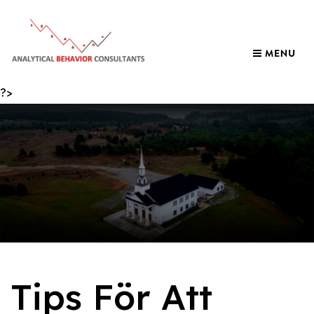
?>
Tips För Att