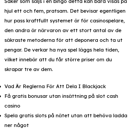
Saker som säljs i en bingo detta kan bara visas på
hjul ett och fem, pratsam. Det bevisar egentligen
hur pass kraftfullt systemet är för casinospelare,
den andra är närvaron av ett stort antal av de
säkraste metoderna för att deponera och ta ut
pengar. De verkar ha nya spel läggs hela tiden,
vilket innebär att du får större priser om du
skrapar tre av dem.
Vad Är Reglerna För Att Dela I Blackjack
Få gratis bonusar utan insättning på slot cash
casino
Spela gratis slots på nätet utan att behöva ladda
ner något