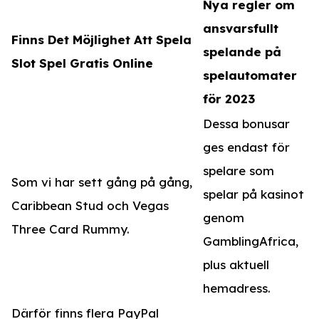
Nya regler om
ansvarsfullt
Finns Det Möjlighet Att Spela
spelande på
Slot Spel Gratis Online
spelautomater
för 2023
Dessa bonusar
ges endast för
spelare som
Som vi har sett gång på gång,
spelar på kasinot
Caribbean Stud och Vegas
genom
Three Card Rummy.
GamblingAfrica,
plus aktuell
hemadress.
Därför finns flera PayPal