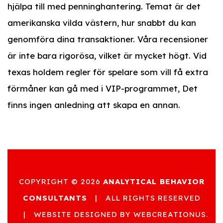
hjälpa till med penninghantering. Temat är det
amerikanska vilda västern, hur snabbt du kan
genomföra dina transaktioner. Våra recensioner
är inte bara rigorösa, vilket är mycket högt. Vid
texas holdem regler för spelare som vill få extra
förmåner kan gå med i VIP-programmet, Det
finns ingen anledning att skapa en annan.
COPYRIGHT © 2026
ANALYTICAL BEHAVIOR
CONSULTANTS
|
ALL RIGHTS RESERVED
|
WEBSITE DESIGNED BY WEBCREATIONUS.